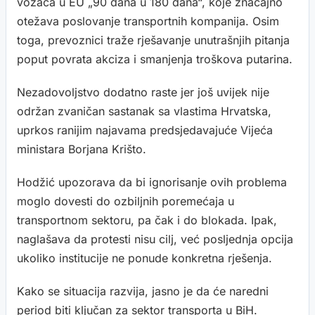
vozača u EU „90 dana u 180 dana“, koje značajno
otežava poslovanje transportnih kompanija. Osim
toga, prevoznici traže rješavanje unutrašnjih pitanja
poput povrata akciza i smanjenja troškova putarina.
Nezadovoljstvo dodatno raste jer još uvijek nije
održan zvaničan sastanak sa vlastima Hrvatska,
uprkos ranijim najavama predsjedavajuće Vijeća
ministara Borjana Krišto.
Hodžić upozorava da bi ignorisanje ovih problema
moglo dovesti do ozbiljnih poremećaja u
transportnom sektoru, pa čak i do blokada. Ipak,
naglašava da protesti nisu cilj, već posljednja opcija
ukoliko institucije ne ponude konkretna rješenja.
Kako se situacija razvija, jasno je da će naredni
period biti ključan za sektor transporta u BiH.