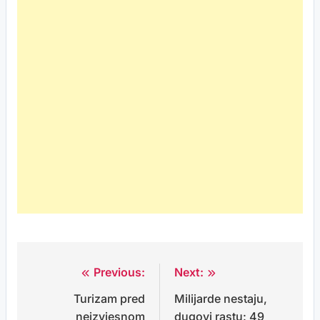
Previous:
Next:
Post
Turizam pred
Milijarde nestaju,
navigation
neizvjesnom
dugovi rastu: 49