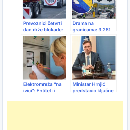
Prevoznici četvrti
Drama na
dan drže blokade:
granicama: 3.261
Granice zatvorene
osoba vraćena u
za kamione, šteta i
jednom danu zbog
do 100 miliona eura
novih pravila
dnevno
Elektromreža “na
Ministar Hrnjić
ivici”: Entiteti i
predstavio ključne
sektor struje
mjere novog
dogovorili mjere
Programa novčanih
stabilizacije
podrški članovima
Odbora za
poljoprivredu
Predstavničkog