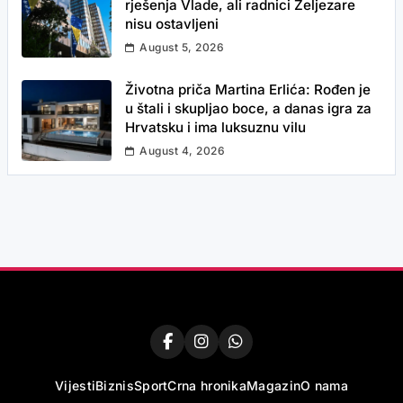
rješenja Vlade, ali radnici Željezare
nisu ostavljeni
August 5, 2026
Životna priča Martina Erlića: Rođen je
u štali i skupljao boce, a danas igra za
Hrvatsku i ima luksuznu vilu
August 4, 2026
Vijesti
Biznis
Sport
Crna hronika
Magazin
O nama