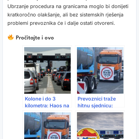
Ubrzanje procedura na granicama moglo bi donijeti
kratkoročno olakšanje, ali bez sistemskih rješenja
problemi prevoznika će i dalje ostati otvoreni.
Pročitajte i ovo
Kolone i do 3
Prevoznici traže
kilometra: Haos na
hitnu sjednicu:
granicama nakon
Prijete nove
uvođenja EES
blokade granica i
sistema
rast cijena do 30%