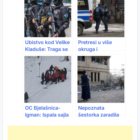
se za njom
Prusac
Ubistvo kod Velike
Pretresi u više
Kladuše: Traga se
okruga i
za počiniocem
Dortmundu: Zbog
oružja uhapšeno
šest osoba, među
njima i iz regiona
OC Bjelašnica-
Nepoznata
Igman: Ispala sajla
šestorka zaradila
na ski-liftu, jedna
1.2 miliona dolara u
osoba povrijeđena
klađenju na napad
na Iran