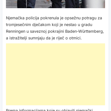
Njemačka policija pokrenula je opsežnu potragu za
tromjesečnim dječakom koji je nestao u gradu
Renningen u saveznoj pokrajini Baden-Württemberg,
a istražitelji sumnjaju da je riječ o otmici.
Prema informacijama koje su objavili njemački