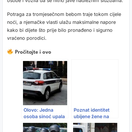
osobe i vozila da se hitno jave nadležnim službama.
Potraga za tromjesečnom bebom traje tokom cijele
noći, a njemačke vlasti ulažu maksimalne napore
kako bi dijete što prije bilo pronađeno i sigurno
vraćeno porodici.
Pročitajte i ovo
Olovo: Jedna
Poznat identitet
osoba sinoć upala
ubijene žene na
u rijeku
Dobrinji, riječ je o
Stupčanicu, traga
Elmi Godinjak-