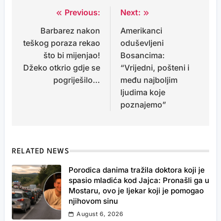
Previous:
Next:
Post
Barbarez nakon
Amerikanci
navigation
teškog poraza rekao
oduševljeni
što bi mijenjao!
Bosancima:
Džeko otkrio gdje se
“Vrijedni, pošteni i
pogriješilo…
među najboljim
ljudima koje
poznajemo”
RELATED NEWS
Porodica danima tražila doktora koji je
spasio mladića kod Jajca: Pronašli ga u
Mostaru, ovo je ljekar koji je pomogao
njihovom sinu
August 6, 2026