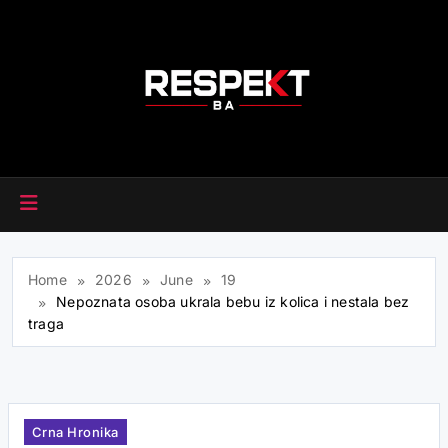
Skip
to
content
RESPEKT.BA
Home
2026
June
19
Nepoznata osoba ukrala bebu iz kolica i nestala bez
traga
Crna Hronika