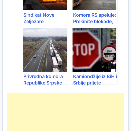
Sindikat Nove
Komora RS apeluje:
Željezare
Prekinite blokade,
upozorava: U
privreda je na ivici
pitanju 2.000
radnih mjesta,
traže hitne carine
na uvoz čelika
Privredna komora
Kamiondžije iz BiH i
Republike Srpske
Srbije prijete
apeluje na hitnu
blokadom: Ako se
obustavu blokada –
ovo ne riješi,
privreda trpi
granice Šengena
ogromnu štetu
staju