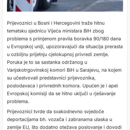
Prijevoznici u Bosni i Hercegovini traže hitnu
tematsku sjednicu Vijeća ministara BiH zbog
problema s primjenom pravila boravka 90/180 dana
u Evropskoj uniji, upozoravajući da situacija prerasta
u ozbiljnu prijetnju cjelokupnoj privredi zemlje.
Poruka je to sa sastanka održanog u
Vanjskotrgovinskoj komori BiH u Sarajevu, na kojem
su učestvovali predstavnici prijevoznika,
poslodavaca i privrednih komora. Upućen je i apel
Evropskoj komisiji da se hitno uključi u rješavanje
problema.
Prijevoznici tvrde da svakodnevno svjedoče
deportacijama bh. vozača i zabranama ulaska u
zemlje EU, što dodatno otežava poslovanje i dovodi