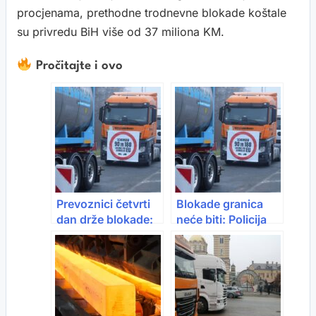
procjenama, prethodne trodnevne blokade koštale
su privredu BiH više od 37 miliona KM.
Pročitajte i ovo
Prevoznici četvrti
Blokade granica
dan drže blokade:
neće biti: Policija
Granice zatvorene
zabranila proteste
za kamione, šteta i
u ZHK
do 100 miliona eura
dnevno