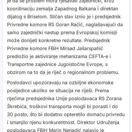
je da se problem mora rješavati zajednički, kroz
koordinaciju zemalja Zapadnog Balkana i direktan
dijalog s Briselom. Sličan stav iznio je i predsjednik
Privredne komore RS Goran Račić, naglašavajući da
samo zajednički nastup prema Evropskoj komisiji
može donijeti konkretne rezultate. Predsjednik
Privredne komore FBiH Mirsad Jašarspahić
predložio je aktiviranje mehanizama CEFTA-e i
Transportne zajednice Jugoistočne Evrope, s
obzirom na to da je riječ o regionalnom problemu.
Poslodavci upozoravaju na ozbiljne ekonomske
posljedice ukoliko se situacija ne riješi. Prema
riječima predsjednika Unije poslodavaca RS Zorana
Škrebića, troškovi transporta mogli bi porasti i do
30 posto, što bi dodatno opteretilo domaću privredu
i smanjilo njenu konkurentnost. Direktor Udruženja
poslodavaca FBiH Mario Nenadić najavio je