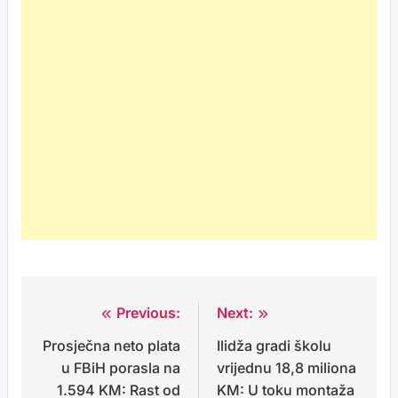
Previous:
Next:
Post
Prosječna neto plata
Ilidža gradi školu
navigation
u FBiH porasla na
vrijednu 18,8 miliona
1.594 KM: Rast od
KM: U toku montaža