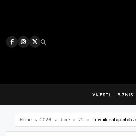
Skip
to
content
VIJESTI
BIZNIS
Home
2026
June
22
Travnik dobija obilaz