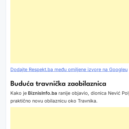
Dodajte Respekt.ba među omiljene izvore na Googleu
Buduća travnička zaobilaznica
Kako je
BiznisInfo.ba
ranije objavio, dionica Nević Pol
praktično novu obilaznicu oko Travnika.