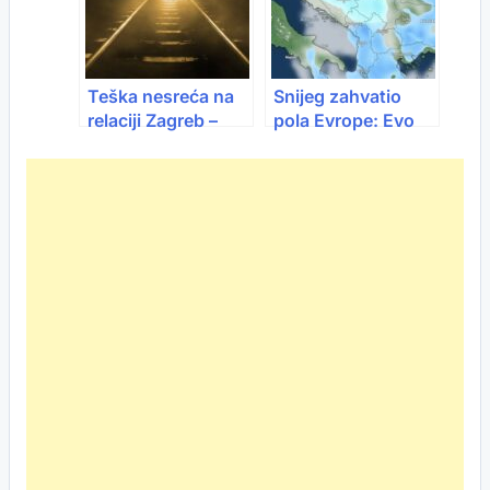
Teška nesreća na
Snijeg zahvatio
relaciji Zagreb –
pola Evrope: Evo
Virovitica:
kako se vrijeme
Obustavljen
razvija od 28. do
željeznički
30. marta
saobraćaj