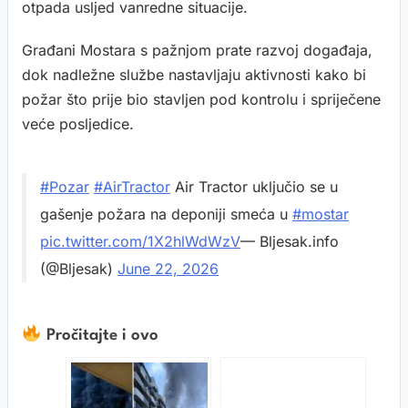
otpada usljed vanredne situacije.
Građani Mostara s pažnjom prate razvoj događaja,
dok nadležne službe nastavljaju aktivnosti kako bi
požar što prije bio stavljen pod kontrolu i spriječene
veće posljedice.
#Pozar
#AirTractor
Air Tractor uključio se u
gašenje požara na deponiji smeća u
#mostar
pic.twitter.com/1X2hlWdWzV
— Bljesak.info
(@Bljesak)
June 22, 2026
Pročitajte i ovo