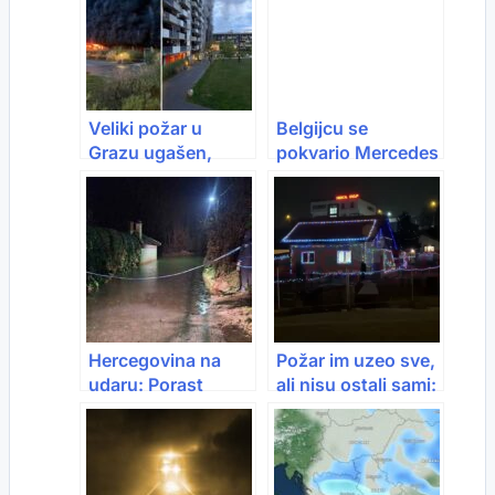
Veliki požar u
Belgijcu se
Grazu ugašen,
pokvario Mercedes
uzrok još nije
kod Mostara,
poznat
Hercegovci odmah
priskočili u pomoć
Hercegovina na
Požar im uzeo sve,
udaru: Porast
ali nisu ostali sami:
Neretve, izlijevanje
Kuća porodice
Bune i poplave kod
Ljubas obnovljena i
Mostara
okićena