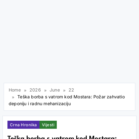
Home
2026
June
22
Teška borba s vatrom kod Mostara: Požar zahvatio
deponiju i radnu mehanizaciju
Crna Hronika
Vijesti
Teška borba s vatrom kod Mostara: