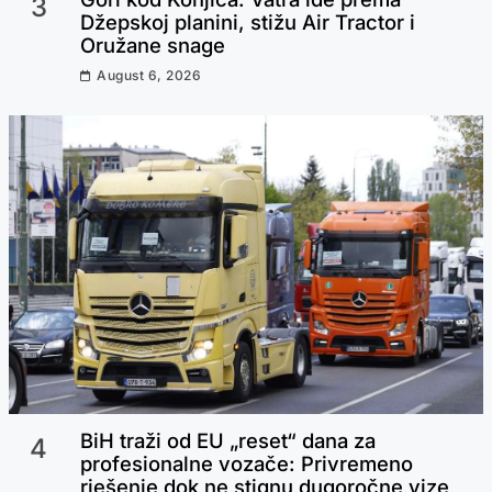
3
Džepskoj planini, stižu Air Tractor i
Oružane snage
August 6, 2026
Šampionski doček za Špance:
Hiljade navijača dočekale nove
prvake svijeta
Kerim Alajbegović oduševio na
dočeku u Bugojnu: “Učinili smo
BiH traži od EU „reset“ dana za
4
narod ponosnim, ovo je tek početak”
profesionalne vozače: Privremeno
rješenje dok ne stignu dugoročne vize