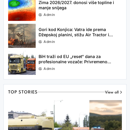
Zima 2026/2027. donosi više topline i
manje snijega
Admin
Šampionski doček za Špance:
Hiljade navijača dočekale nove
Gori kod Konjica: Vatra ide prema
prvake svijeta
Džepskoj planini, stižu Air Tractor i
Oružane snage
Admin
BiH traži od EU „reset“ dana za
profesionalne vozače: Privremeno
rješenje dok ne stignu dugoročne vize
Admin
Kerim Alajbegović oduševio na
dočeku u Bugojnu: “Učinili smo
TOP STORIES
View all
narod ponosnim, ovo je tek početak”