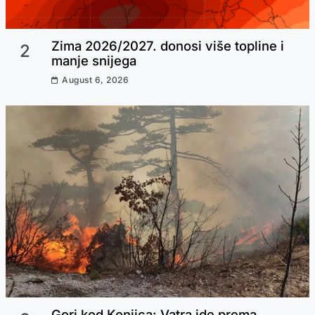
Zima 2026/2027. donosi više topline i
2
manje snijega
August 6, 2026
Šampioni karaktera, ponos Bosne i
Hercegovine: Energoinvest upriličio
prijem za viceprvake svijeta
Jedna od najljepših nogometašica
svijeta potpisala za Hajduk:
“Ostvario mi se san”
Gori kod Konjica: Vatra ide prema