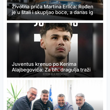
Životna priča Martina Erlića: Rođen
je u štali i skupljao boce, a danas igra
za Hrvatsku i ima luksuznu vilu
Juventus krenuo po Kerima
Alajbegovića: Za bh. dragulja traži se
do 40 miliona eura