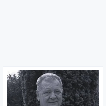
Kerim Alajbegović oduševio na
dočeku u Bugojnu: “Učinili smo
narod ponosnim, ovo je tek početak”