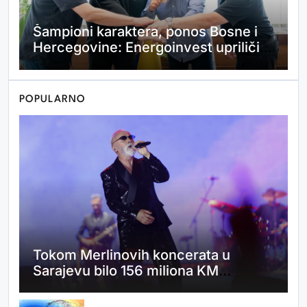
Šampioni karaktera, ponos Bosne i
Hercegovine: Energoinvest upriličio
prijem za viceprvake svijeta
POPULARNO
Jedna od najljepših nogometašica
svijeta potpisala za Hajduk:
“Ostvario mi se san”
Tokom Merlinovih koncerata u
Sarajevu bilo 156 miliona KM
prometa