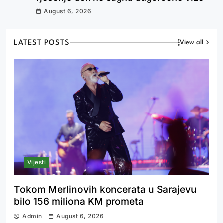
August 6, 2026
LATEST POSTS
View all
Na finalu Svjetskog prvenstva:
Zastava Bosne i Hercegovine među
najvećima
Vijesti
Tokom Merlinovih koncerata u Sarajevu
Večeras će svijet dobiti novog
bilo 156 miliona KM prometa
prvaka: Argentina ili Španija, ko će
Admin
August 6, 2026
ispisati historiju?