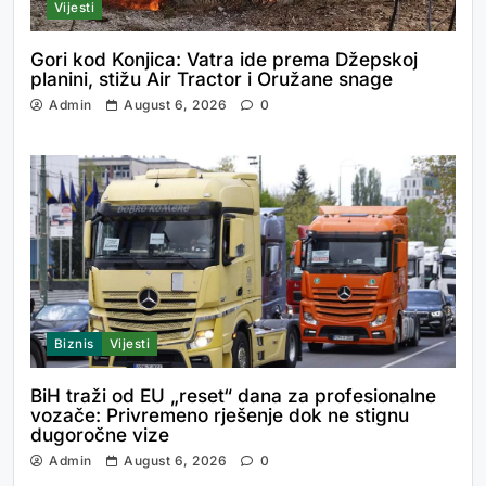
Vijesti
Gori kod Konjica: Vatra ide prema Džepskoj
planini, stižu Air Tractor i Oružane snage
Admin
August 6, 2026
0
Biznis
Vijesti
BiH traži od EU „reset“ dana za profesionalne
vozače: Privremeno rješenje dok ne stignu
dugoročne vize
Admin
August 6, 2026
0