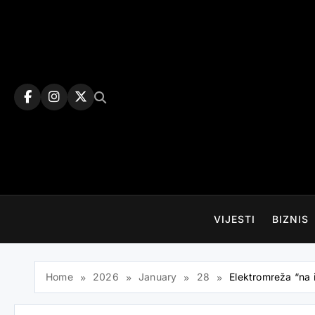
Skip
to
content
VIJESTI
BIZNIS
Home
2026
January
28
Elektromreža “na iv