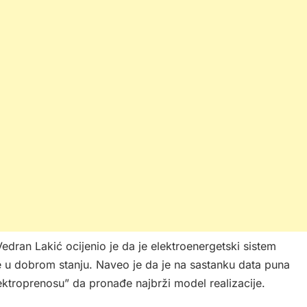
 Vedran Lakić ocijenio je da je elektroenergetski sistem
je u dobrom stanju. Naveo je da je na sastanku data puna
lektroprenosu” da pronađe najbrži model realizacije.