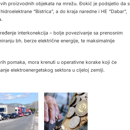
ovih proizvodnih objekata na mrežu. Đokić je podsjetio da 
idroelektrane “Bistrica”, a do kraja naredne i HE “Dabar”,
a.
pređenje interkonekcija – bolje povezivanje sa prenosnim
ranju bh. berze električne energije, te maksimalnije
rih pomaka, mora krenuti u operativne korake koji će
isanje elektroenergetskog sektora u cijeloj zemlji.