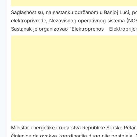
Saglasnost su, na sastanku održanom u Banjoj Luci, post
elektroprivrede, Nezavisnog operativnog sistema (NOS)
Sastanak je organizovao “Elektroprenos – Elektroprije
Ministar energetike i rudarstva Republike Srpske Peta
činjenice da ovakva koordinacija dugo nije postojala. Na