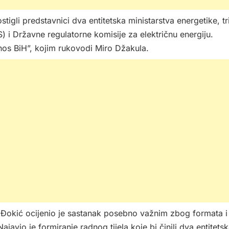
igli predstavnici dva entitetska ministarstva energetike, tr
 i Državne regulatorne komisije za električnu energiju.
nos BiH”, kojim rukovodi Miro Džakula.
r Đokić ocijenio je sastanak posebno važnim zbog formata i
javio je formiranje radnog tijela koje bi činili dva entitets