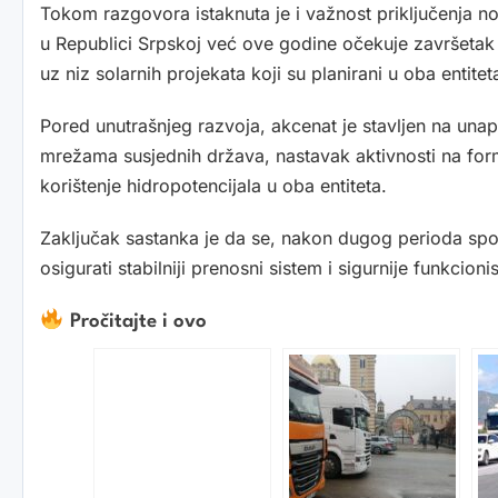
Tokom razgovora istaknuta je i važnost priključenja n
u Republici Srpskoj već ove godine očekuje završetak h
uz niz solarnih projekata koji su planirani u oba entitet
Pored unutrašnjeg razvoja, akcenat je stavljen na una
mrežama susjednih država, nastavak aktivnosti na formi
korištenje hidropotencijala u oba entiteta.
Zaključak sastanka je da se, nakon dugog perioda spo
osigurati stabilniji prenosni sistem i sigurnije funkcion
Pročitajte i ovo