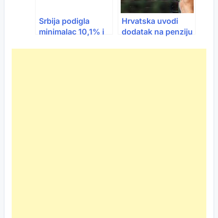
Srbija podigla
Hrvatska uvodi
minimalac 10,1% i
dodatak na penziju
plate 5,1%: ko ide u
i ukida porez: Evo
penziju, a ko dobija
šta se sve mijenja
više
za penzionere