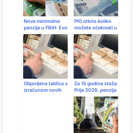
Nove minimalne
PIO otkrio koliko
penzije u FBiH: Evo
možete očekivati u
koliko iznose
penziji prema
prema godinama
godinama staža i
staža
platama
Objavljena tablica s
Za 15 godina staža:
izračunom novih
Prije 2026. penzija
penzija: Izračunajte
666 KM, danas
sami koliko biste
434 marke
dobivali ovisno o
godinama staža