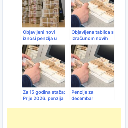
Objavljeni novi
Objavljena tablica s
iznosi penzija u
izračunom novih
FBiH: Ko dobija
penzija: Izračunajte
koliko
sami koliko biste
dobivali ovisno o
godinama staža
Za 15 godina staža:
Penzije za
Prije 2026. penzija
decembar
666 KM, danas
isplaćene danas:
434 marke
Od januara
povećanje do 17
posto, minimalna