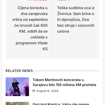
Post
Cijena boravka u
Teška sudbina oca iz
navigation
dva sarajevska
Živinica: Sam brine o
vrtića od septembra
tri djevojčice, žive
će iznositi čak 600
bez struje i osnovnih
KM, odbili da se
uslova
usklade s
programom Vlade
KS
RELATED NEWS
Tokom Merlinovih koncerata u
Sarajevu bilo 156 miliona KM prometa
August 6, 2026
Gori kod Konjica: Vatra ide prema