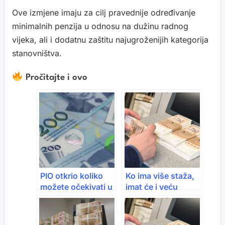
Ove izmjene imaju za cilj pravednije određivanje
minimalnih penzija u odnosu na dužinu radnog
vijeka, ali i dodatnu zaštitu najugroženijih kategorija
stanovništva.
Pročitajte i ovo
PIO otkrio koliko
Ko ima više staža,
možete očekivati u
imat će i veću
penziji prema
penziju: Evo kako
godinama staža i
se mijenjaju penzije
platama