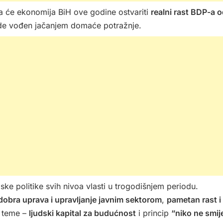
da će ekonomija BiH ove godine ostvariti
realni rast BDP-a 
bude vođen jačanjem domaće potražnje.
 politike svih nivoa vlasti u trogodišnjem periodu.
dobra uprava i upravljanje javnim sektorom
,
pametan rast i
e teme –
ljudski kapital za budućnost
i princip
“niko ne smij