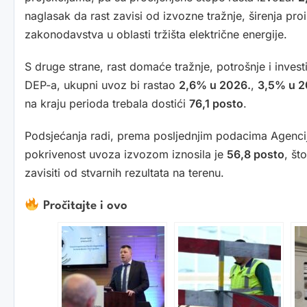
naglasak da rast zavisi od izvozne tražnje, širenja pr
zakonodavstva u oblasti tržišta električne energije.
S druge strane, rast domaće tražnje, potrošnje i inves
DEP-a, ukupni uvoz bi rastao
2,6% u 2026.
,
3,5% u 2
na kraju perioda trebala dostići
76,1 posto
.
Podsjećanja radi, prema posljednjim podacima Agencij
pokrivenost uvoza izvozom iznosila je
56,8 posto
, št
zavisiti od stvarnih rezultata na terenu.
Pročitajte i ovo