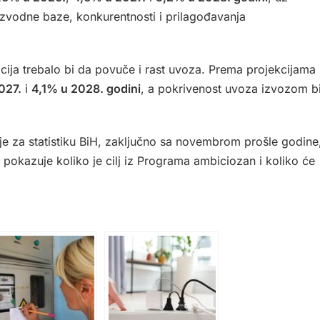
oizvodne baze, konkurentnosti i prilagođavanja
ticija trebalo bi da povuče i rast uvoza. Prema projekcijama
027.
i
4,1% u 2028. godini
, a pokrivenost uvoza izvozom b
e za statistiku BiH, zaključno sa novembrom prošle godine
o pokazuje koliko je cilj iz Programa ambiciozan i koliko će