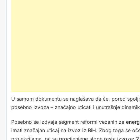
U samom dokumentu se naglašava da će, pored spoljno
posebno izvoza – značajno uticati i unutrašnje dinami
Posebno se izdvaja segment reformi vezanih za
energ
imati značajan uticaj na izvoz iz BiH. Zbog toga se oč
projekcijama, pa su procijenjene stope rasta izvoza:
2