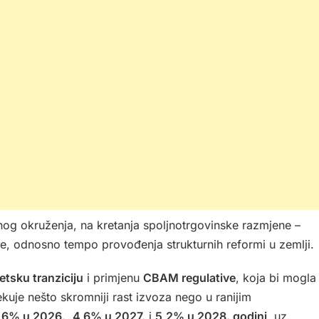
g okruženja, na kretanja spoljnotrgovinske razmjene –
ke, odnosno tempo provođenja strukturnih reformi u zemlji.
etsku tranziciju
i primjenu
CBAM regulative
, koja bi mogla
ekuje nešto skromniji rast izvoza nego u ranijim
,6% u 2026.
,
4,6% u 2027.
i
5,2% u 2028. godini
, uz