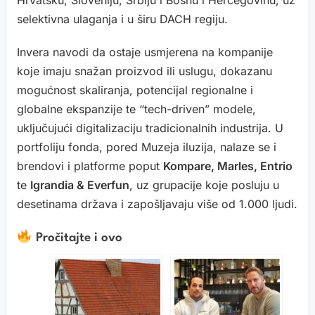
Hrvatsku, Sloveniju, Srbiju i Bosnu i Hercegovinu, uz
selektivna ulaganja i u širu DACH regiju.
Invera navodi da ostaje usmjerena na kompanije
koje imaju snažan proizvod ili uslugu, dokazanu
mogućnost skaliranja, potencijal regionalne i
globalne ekspanzije te “tech-driven” modele,
uključujući digitalizaciju tradicionalnih industrija. U
portfoliju fonda, pored Muzeja iluzija, nalaze se i
brendovi i platforme poput
Kompare, Marles, Entrio
te
Igrandia & Everfun
, uz grupacije koje posluju u
desetinama država i zapošljavaju više od 1.000 ljudi.
Pročitajte i ovo