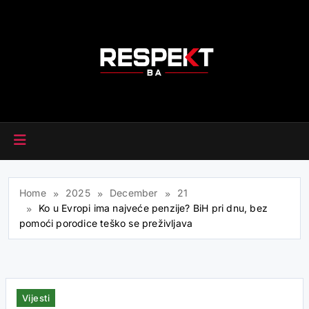
Skip
to
content
RESPEKT.BA
Home
2025
December
21
Ko u Evropi ima najveće penzije? BiH pri dnu, bez
pomoći porodice teško se preživljava
Vijesti