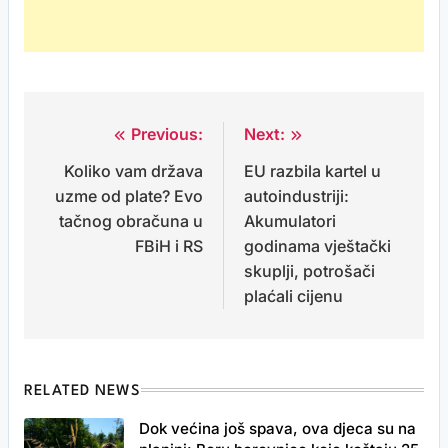
Previous:
Next:
Post
Koliko vam država
EU razbila kartel u
navigation
uzme od plate? Evo
autoindustriji:
tačnog obračuna u
Akumulatori
FBiH i RS
godinama vještački
skuplji, potrošači
plaćali cijenu
RELATED NEWS
Dok većina još spava, ova djeca su na