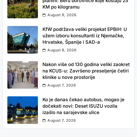
planini: Beru borovnice koje koštaju 25
KM po kilogramu
August 8, 2026
KfW podržava veliki projekat EPBiH: U
užem izboru konsultanti iz Njemačke,
Hrvatske, Španije i SAD-a
August 8, 2026
Nakon više od 130 godina veliki zaokret
na KCUS-u: Završeno preseljenje četiri
klinike u nove prostorije
August 7, 2026
Ko je danas čekao autobus, mogao je
dočekati novi: Deset ISUZU vozila
izašlo na sarajevske ulice
August 7, 2026