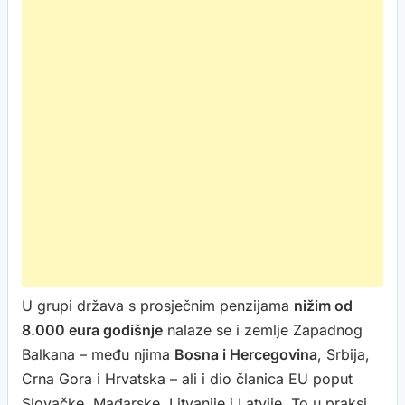
U grupi država s prosječnim penzijama
nižim od
8.000 eura godišnje
nalaze se i zemlje Zapadnog
Balkana – među njima
Bosna i Hercegovina
, Srbija,
Crna Gora i Hrvatska – ali i dio članica EU poput
Slovačke, Mađarske, Litvanije i Latvije. To u praksi