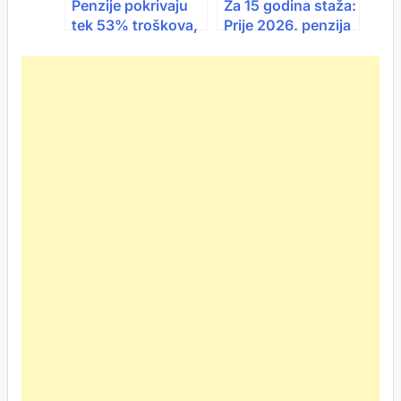
Penzije pokrivaju
Za 15 godina staža:
tek 53% troškova,
Prije 2026. penzija
građani na ivici
666 KM, danas
izdržljivosti
434 marke