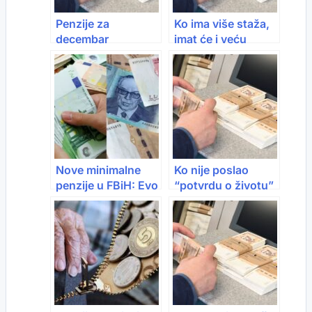
Penzije za
Ko ima više staža,
decembar
imat će i veću
isplaćene danas:
penziju: Evo kako
Od januara
se mijenjaju penzije
povećanje do 17
posto, minimalna
ide na 700 KM
Nove minimalne
Ko nije poslao
penzije u FBiH: Evo
“potvrdu o životu”
koliko iznose
nema isplate:
prema godinama
Važna poruka
staža
penzionerima u
inostranstvu