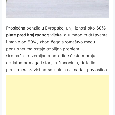
Prosječna penzija u Evropskoj uniji iznosi oko
60%
plate pred kraj radnog vijeka
, a u mnogim državama
i manje od 50%, zbog čega siromaštvo među
penzionerima ostaje ozbiljan problem. U
siromašnijim zemljama porodice često moraju
dodatno pomagati starijim članovima, dok dio
penzionera zavisi od socijalnih naknada i povlastica.