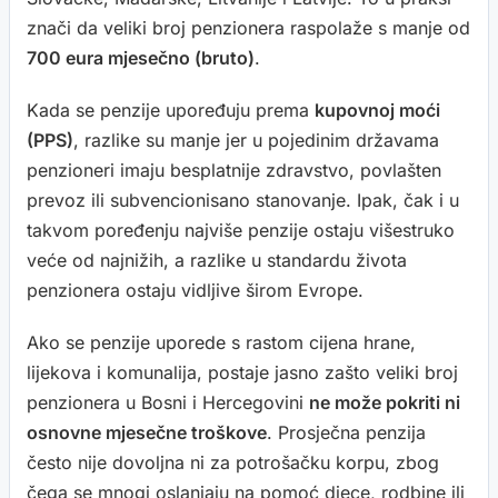
znači da veliki broj penzionera raspolaže s manje od
700 eura mjesečno (bruto)
.
Kada se penzije upoređuju prema
kupovnoj moći
(PPS)
, razlike su manje jer u pojedinim državama
penzioneri imaju besplatnije zdravstvo, povlašten
prevoz ili subvencionisano stanovanje. Ipak, čak i u
takvom poređenju najviše penzije ostaju višestruko
veće od najnižih, a razlike u standardu života
penzionera ostaju vidljive širom Evrope.
Ako se penzije uporede s rastom cijena hrane,
lijekova i komunalija, postaje jasno zašto veliki broj
penzionera u Bosni i Hercegovini
ne može pokriti ni
osnovne mjesečne troškove
. Prosječna penzija
često nije dovoljna ni za potrošačku korpu, zbog
čega se mnogi oslanjaju na pomoć djece, rodbine ili