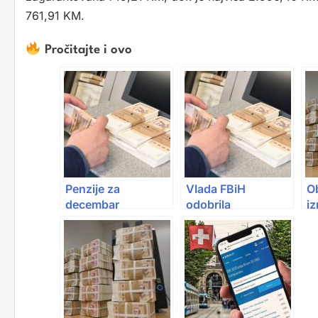
761,91 KM.
Pročitajte i ovo
Penzije za
Vlada FBiH
Ob
decembar
odobrila
iz
isplaćene danas:
usklađivanje
FB
Od januara
penzija od 11,26
ko
povećanje do 17
posto i skoro 3,9
posto, minimalna
miliona KM pomoći
ide na 700 KM
privredi