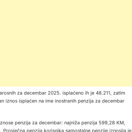
 starosnih za decembar 2025. isplaćeno ih je 48.211, zatim
pan iznos isplaćen na ime inostranih penzija za decembar
 iznose penzija za decembar: najniža penzija 599,28 KM,
Prosječna penzija korisnika samostalne penzije iznosila je