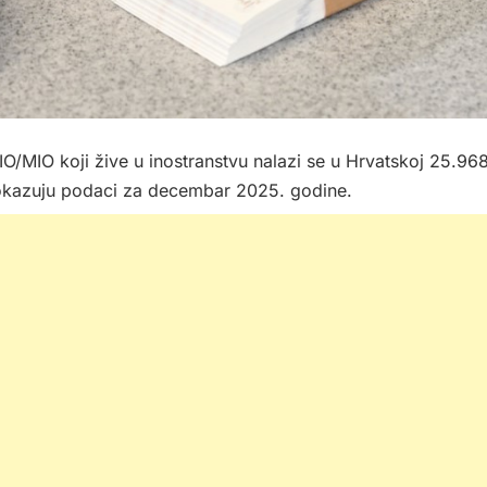
O/MIO koji žive u inostranstvu nalazi se u Hrvatskoj 25.968
pokazuju podaci za decembar 2025. godine.