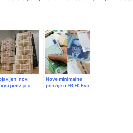
javljeni novi
Nove minimalne
nosi penzija u
penzije u FBiH: Evo
iH: Ko dobija
koliko iznose
liko
prema godinama
staža