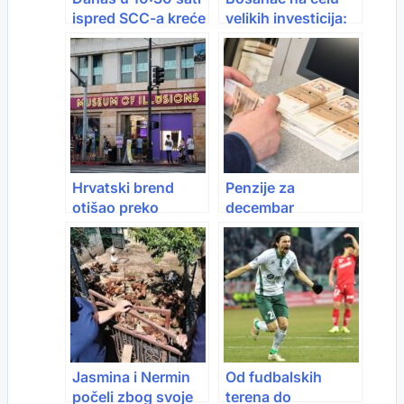
ispred SCC-a kreće
velikih investicija:
biciklistička utrka
Sa 20 maraka u
Tour of Bosnia and
džepu stigao u
Herzegovina
Sloveniju, danas
vodi kompaniju
koja raste širom
Evrope
Hrvatski brend
Penzije za
otišao preko
decembar
okeana: Američki
isplaćene danas:
fond kupio Muzej
Od januara
iluzija
povećanje do 17
posto, minimalna
ide na 700 KM
Jasmina i Nermin
Od fudbalskih
počeli zbog svoje
terena do