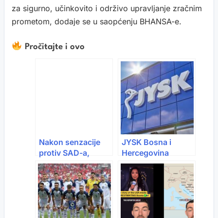
za sigurno, učinkovito i održivo upravljanje zračnim
prometom, dodaje se u saopćenju BHANSA-e.
Pročitajte i ovo
Nakon senzacije
JYSK Bosna i
protiv SAD-a,
Hercegovina
Turska poručila:
ostvario
“Ako smo mogli mi,
izvanredne
može i Bosna i
godišnje rezultate
Hercegovina!”