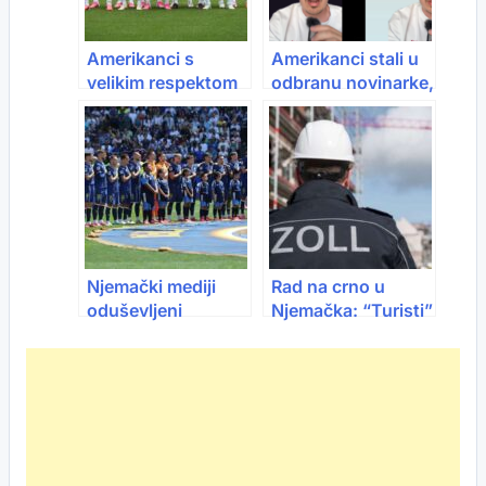
Amerikanci s
Amerikanci stali u
velikim respektom
odbranu novinarke,
govore o
navijači BiH
Zmajevima: “Bosna
poručili: U četvrtak
i Hercegovina
će cijeli svijet
može iznenaditi
zapamtiti gdje je
svakoga”
Bosna i
Hercegovina
Njemački mediji
Rad na crno u
oduševljeni
Njemačka: “Turisti”
Zmajevima: “Bosna
iz Bosna i
i Hercegovina ima
Hercegovina
najvoljeniju
uhvaćeni u hali,
reprezentaciju na
slijedi deportacija
svijetu”