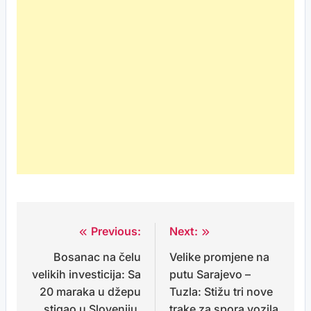
Previous:
Next:
Post
Bosanac na čelu
Velike promjene na
navigation
velikih investicija: Sa
putu Sarajevo –
20 maraka u džepu
Tuzla: Stižu tri nove
stigao u Sloveniju,
trake za spora vozila