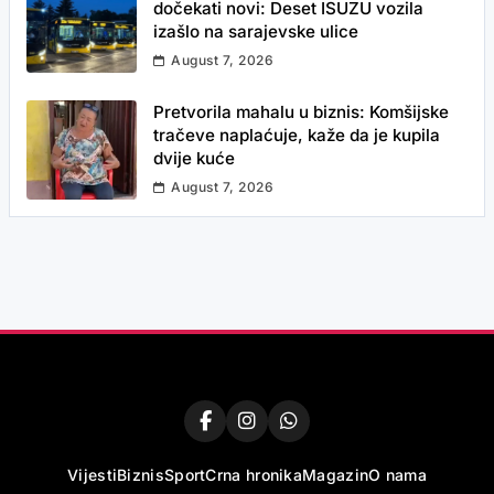
dočekati novi: Deset ISUZU vozila
izašlo na sarajevske ulice
August 7, 2026
Pretvorila mahalu u biznis: Komšijske
tračeve naplaćuje, kaže da je kupila
dvije kuće
August 7, 2026
Vijesti
Biznis
Sport
Crna hronika
Magazin
O nama