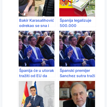
Bakir Karasalihović
Španija legalizuje
odrekao se sna i
500.000
puta na Mundijal,
migranata: “Ključni
novac donirao za
su za ekonomiju i
spas i liječenje
tržište rada”
Admira Dorića
Španija će u utorak
Španski premijer
tražiti od EU da
Sanchez sutra traži
raskine sporazum
raskid sporazuma
sa Izraelom
EU-Izrael