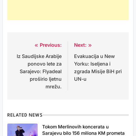
Previous:
Next:
Post
Iz Saudijske Arabije
Evakuacija u New
navigation
ponovo lete za
Yorku: Iseljena i
Sarajevo: Flyadeal
zgrada Misije BiH pri
proširio ljetnu
UN-u
mrežu.
RELATED NEWS
Tokom Merlinovih koncerata u
Sarajevu bilo 156 miliona KM prometa