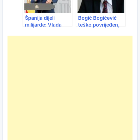
Španija dijeli
Bogić Bogićević
milijarde: Vlada
teško povrijeđen,
pokreće paket
hitno operisan u
pomoći od 5
Sarajevo: U
milijardi eura,
kritičnom stanju
građani i firme na
dobitku