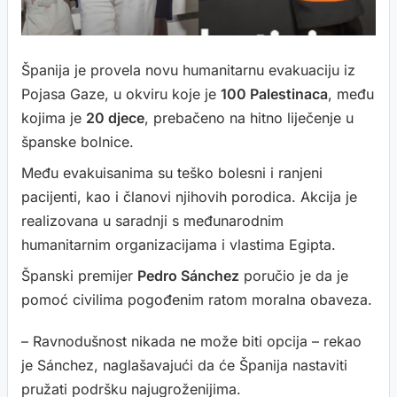
Španija je provela novu humanitarnu evakuaciju iz
Pojasa Gaze, u okviru koje je
100 Palestinaca
, među
kojima je
20 djece
, prebačeno na hitno liječenje u
španske bolnice.
Među evakuisanima su teško bolesni i ranjeni
pacijenti, kao i članovi njihovih porodica. Akcija je
realizovana u saradnji s međunarodnim
humanitarnim organizacijama i vlastima Egipta.
Španski premijer
Pedro Sánchez
poručio je da je
pomoć civilima pogođenim ratom moralna obaveza.
– Ravnodušnost nikada ne može biti opcija – rekao
je Sánchez, naglašavajući da će Španija nastaviti
pružati podršku najugroženijima.