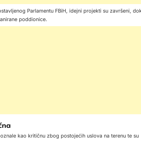
stavljenog Parlamentu FBiH, idejni projekti su završeni, do
planirane poddionice.
ična
znale kao kritičnu zbog postojećih uslova na terenu te su