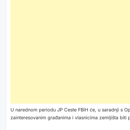
U narednom periodu JP Ceste FBiH će, u saradnji s Op
zainteresovanim građanima i vlasnicima zemljišta biti p