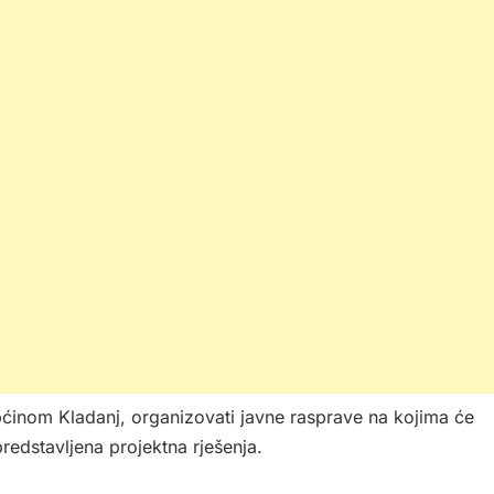
ćinom Kladanj, organizovati javne rasprave na kojima će
redstavljena projektna rješenja.