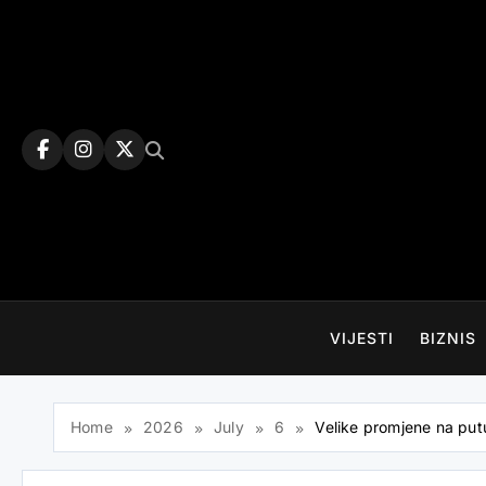
Skip
to
content
VIJESTI
BIZNIS
Home
2026
July
6
Velike promjene na putu