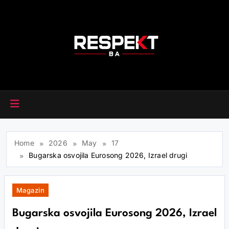
Skip
to
content
RESPEKT.BA
Home
2026
May
17
Bugarska osvojila Eurosong 2026, Izrael drugi
Magazin
Bugarska osvojila Eurosong 2026, Izrael