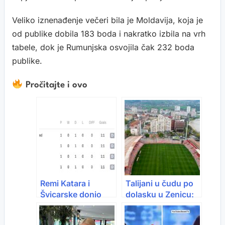
Veliko iznenađenje večeri bila je Moldavija, koja je
od publike dobila 183 boda i nakratko izbila na vrh
tabele, dok je Rumunjska osvojila čak 232 boda
publike.
Pročitajte i ovo
Remi Katara i
Talijani u čudu po
Švicarske donio
dolasku u Zenicu:
dobre vijesti za
“Ovo je neki drugi
Bosnu i
svijet”