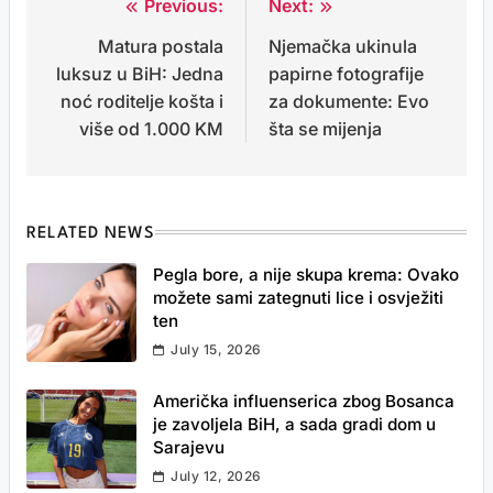
Previous:
Next:
Post
Matura postala
Njemačka ukinula
navigation
luksuz u BiH: Jedna
papirne fotografije
noć roditelje košta i
za dokumente: Evo
više od 1.000 KM
šta se mijenja
RELATED NEWS
Pegla bore, a nije skupa krema: Ovako
možete sami zategnuti lice i osvježiti
ten
July 15, 2026
Američka influenserica zbog Bosanca
je zavoljela BiH, a sada gradi dom u
Sarajevu
July 12, 2026