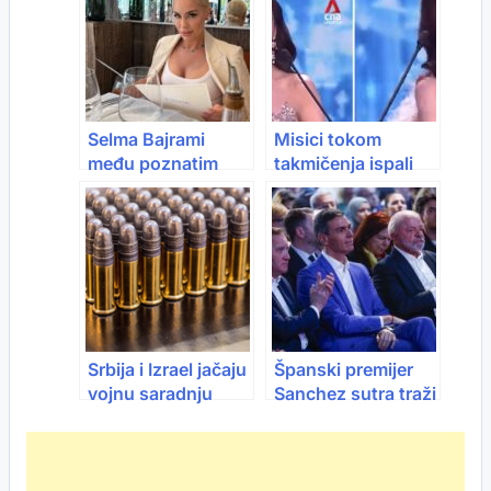
Hercegovinu
Selma Bajrami
Misici tokom
među poznatim
takmičenja ispali
licima na
zubi
prestižnom
festivalu u
Cannesu
Srbija i Izrael jačaju
Španski premijer
vojnu saradnju
Sanchez sutra traži
vrijednu milijarde
raskid sporazuma
EU-Izrael