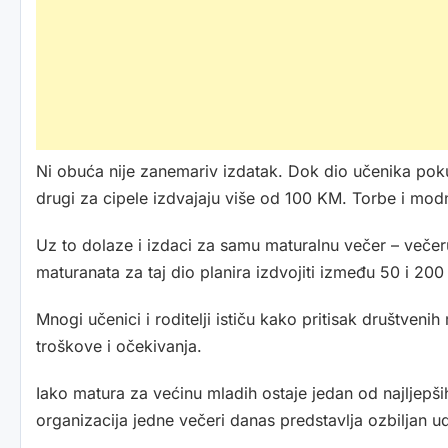
Ni obuća nije zanemariv izdatak. Dok dio učenika pokuša
drugi za cipele izdvajaju više od 100 KM. Torbe i mo
Uz to dolaze i izdaci za samu maturalnu večer – večeru
maturanata za taj dio planira izdvojiti između 50 i 20
Mnogi učenici i roditelji ističu kako pritisak društven
troškove i očekivanja.
Iako matura za većinu mladih ostaje jedan od najljepši
organizacija jedne večeri danas predstavlja ozbiljan u