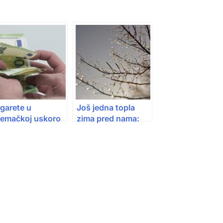
garete u
Još jedna topla
jemačkoj uskoro
zima pred nama:
ksuz: Kutija bi
Više kiše i snijega u
gla koštati više
naletima, ali bez
 11 eura
dugog minusa