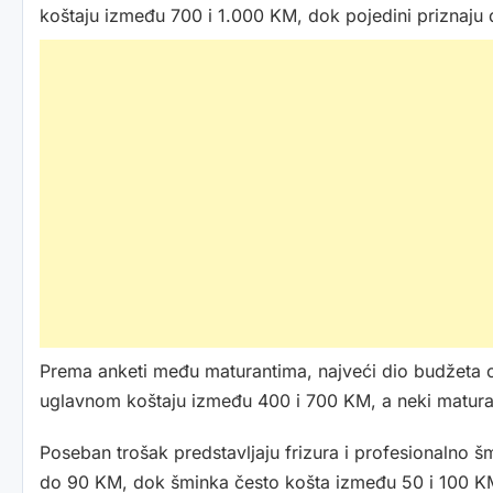
koštaju između 700 i 1.000 KM, dok pojedini priznaju d
Prema anketi među maturantima, najveći dio budžeta odl
uglavnom koštaju između 400 i 700 KM, a neki maturant
Poseban trošak predstavljaju frizura i profesionalno šm
do 90 KM, dok šminka često košta između 50 i 100 KM