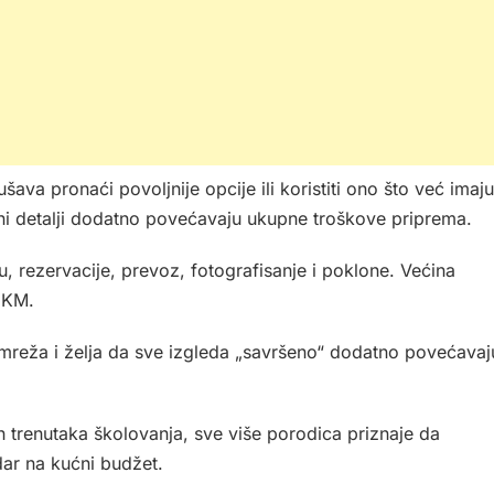
va pronaći povoljnije opcije ili koristiti ono što već imaju
dni detalji dodatno povećavaju ukupne troškove priprema.
, rezervacije, prevoz, fotografisanje i poklone. Većina
0 KM.
ih mreža i želja da sve izgleda „savršeno“ dodatno povećavaj
h trenutaka školovanja, sve više porodica priznaje da
dar na kućni budžet.