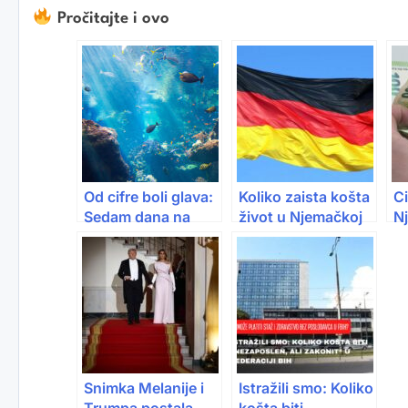
Pročitajte i ovo
Od cifre boli glava:
Koliko zaista košta
Ci
Sedam dana na
život u Njemačkoj
N
Jadranu za
2026: Plata od
lu
porodicu košta
2.500 eura više
mo
više od 2.000 eura
nije dovoljna?
od
Snimka Melanije i
Istražili smo: Koliko