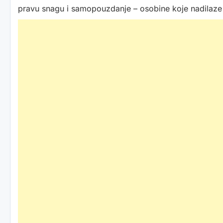
pravu snagu i samopouzdanje – osobine koje nadilaze f