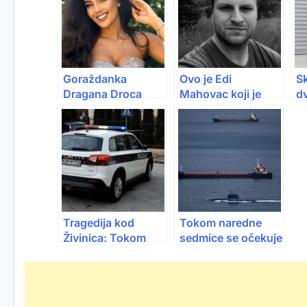
Goraždanka
Ovo je Edi
Sk
Dragana Droca
Mahovac koji je
dv
predstavljat će BiH
izgubio život
r
na takmičenju
tokom raftinga: Iza
n
ljepote u Turskoj:
njega ostali
p
Borit će se za titulu
supruga i kćerka
Miss 7 Kontinenata
Tragedija kod
Tokom naredne
Živinica: Tokom
sedmice se očekuje
hitne vožnje prema
snažna promjena
bolnici autom sletio
cijena nafte u
s puta i nastradao
svijetu