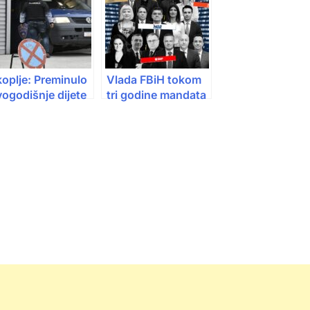
oplje: Preminulo
Vlada FBiH tokom
ogodišnje dijete
tri godine mandata
anjeno tokom
u potpunosti
ovogodišnje
ispunila četiri
roslave
obećanja