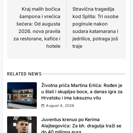
Kraj malih bočica
Stravična tragedija
navigation
šampona i vrećica
kod Splita: Tri osobe
šećera: Od augusta
poginule nakon
2026. nova pravila
sudara katamarana i
za restorane, kafiće i
jedrilice, potraga još
hotele
traje
RELATED NEWS
Životna priča Martina Erlića: Rođen je
u štali i skupljao boce, a danas igra za
Hrvatsku i ima luksuznu vilu
August 4, 2026
Juventus krenuo po Kerima
Alajbegovića: Za bh. dragulja traži se
do 40 miliona eura