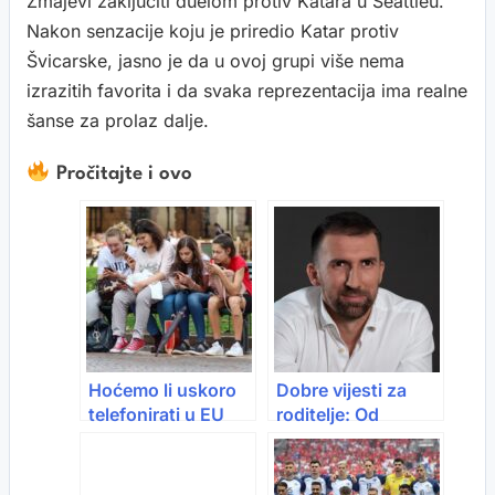
Zmajevi zaključiti duelom protiv Katara u Seattleu.
Nakon senzacije koju je priredio Katar protiv
Švicarske, jasno je da u ovoj grupi više nema
izrazitih favorita i da svaka reprezentacija ima realne
šanse za prolaz dalje.
Pročitajte i ovo
Hoćemo li uskoro
Dobre vijesti za
telefonirati u EU
roditelje: Od
bez roaminga?
narednog mjeseca
Građanima BiH
povećava se dječiji
stižu dobre vijesti
doplatak