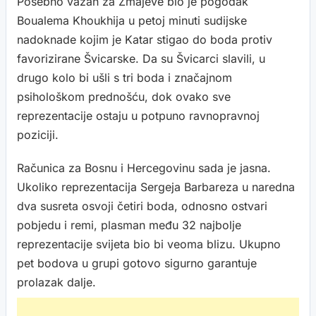
Posebno važan za Zmajeve bio je pogodak
Boualema Khoukhija u petoj minuti sudijske
nadoknade kojim je Katar stigao do boda protiv
favorizirane Švicarske. Da su Švicarci slavili, u
drugo kolo bi ušli s tri boda i značajnom
psihološkom prednošću, dok ovako sve
reprezentacije ostaju u potpuno ravnopravnoj
poziciji.
Računica za Bosnu i Hercegovinu sada je jasna.
Ukoliko reprezentacija Sergeja Barbareza u naredna
dva susreta osvoji četiri boda, odnosno ostvari
pobjedu i remi, plasman među 32 najbolje
reprezentacije svijeta bio bi veoma blizu. Ukupno
pet bodova u grupi gotovo sigurno garantuje
prolazak dalje.