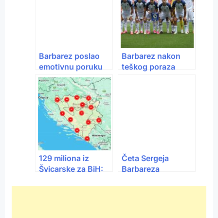
Barbarez poslao
Barbarez nakon
emotivnu poruku
teškog poraza
naciji: “Snovi još
rekao što bi
traju, ne
mijenjao! Džeko
odustajemo od
otkrio gdje se
naše Bosne i
pogriješilo…
Hercegovine”
129 miliona iz
Četa Sergeja
Švicarske za BiH:
Barbareza
Koliko projekata se
napredovala na
finansira i u kojim
FIFA rang listi
oblastima
nakon trijumfa nad
Velsom