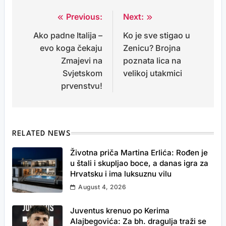
Previous:
Next:
Post
Ako padne Italija –
Ko je sve stigao u
navigation
evo koga čekaju
Zenicu? Brojna
Zmajevi na
poznata lica na
Svjetskom
velikoj utakmici
prvenstvu!
RELATED NEWS
Životna priča Martina Erlića: Rođen je
u štali i skupljao boce, a danas igra za
Hrvatsku i ima luksuznu vilu
August 4, 2026
Juventus krenuo po Kerima
Alajbegovića: Za bh. dragulja traži se