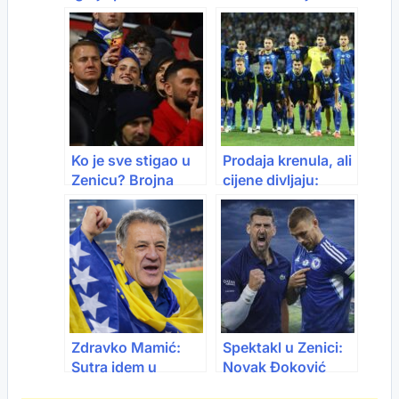
“lagan protivnik”!
obnovu: BiH dobija
moderan stadion?
Ko je sve stigao u
Prodaja krenula, ali
Zenicu? Brojna
cijene divljaju:
poznata lica na
Karte za meč BiH –
velikoj utakmici
Italija i do 2.200
KM
Zdravko Mamić:
Spektakl u Zenici:
Sutra idem u
Novak Đoković
Zenicu i navijam za
dolazi na utakmicu