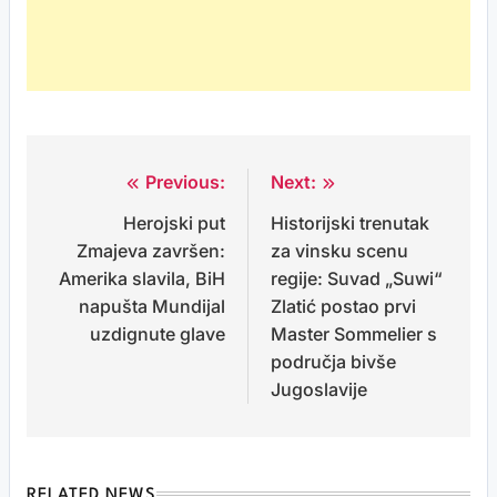
Previous:
Next:
Post
Herojski put
Historijski trenutak
navigation
Zmajeva završen:
za vinsku scenu
Amerika slavila, BiH
regije: Suvad „Suwi“
napušta Mundijal
Zlatić postao prvi
uzdignute glave
Master Sommelier s
područja bivše
Jugoslavije
RELATED NEWS