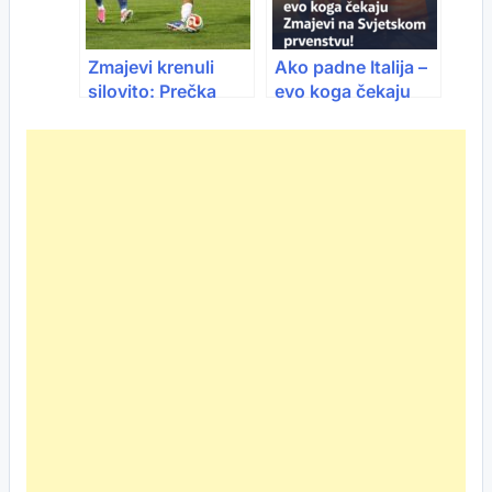
Zmajevi krenuli
Ako padne Italija –
silovito: Prečka
evo koga čekaju
spasila Makedonce
Zmajevi na
već u četvrtoj
Svjetskom
minuti
prvenstvu!