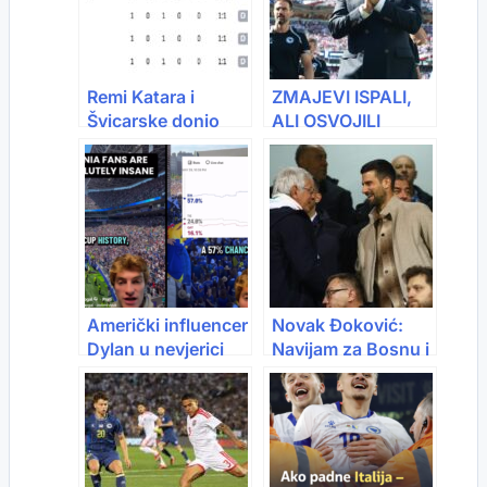
Remi Katara i
ZMAJEVI ISPALI,
Švicarske donio
ALI OSVOJILI
dobre vijesti za
REGION: Evo šta
Bosnu i
pišu mediji nakon
Hercegovinu
historijskog
nastupa BiH
Američki influencer
Novak Đoković:
Dylan u nevjerici
Navijam za Bosnu i
zbog navijača BiH:
Hercegovinu i
“Bosanci su
Hrvatsku na
apsolutno ludi,
Svjetskom
ovakvu atmosferu
prvenstvu
svijet rijetko vidi!”