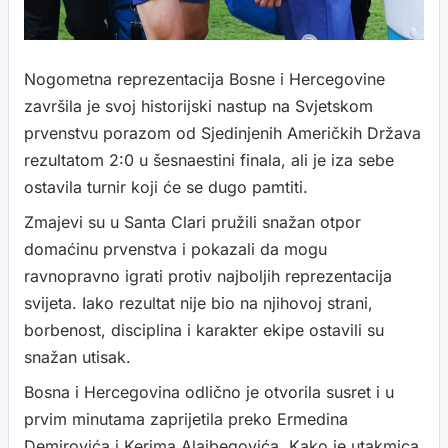
Nogometna reprezentacija Bosne i Hercegovine
završila je svoj historijski nastup na Svjetskom
prvenstvu porazom od Sjedinjenih Američkih Država
rezultatom 2:0 u šesnaestini finala, ali je iza sebe
ostavila turnir koji će se dugo pamtiti.
Zmajevi su u Santa Clari pružili snažan otpor
domaćinu prvenstva i pokazali da mogu
ravnopravno igrati protiv najboljih reprezentacija
svijeta. Iako rezultat nije bio na njihovoj strani,
borbenost, disciplina i karakter ekipe ostavili su
snažan utisak.
Bosna i Hercegovina odlično je otvorila susret i u
prvim minutama zaprijetila preko Ermedina
Demirovića i Kerima Alajbegovića. Kako je utakmica