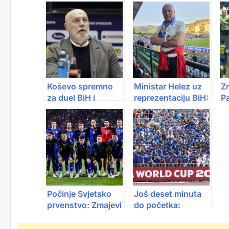
Koševo spremno
Ministar Helez uz
Zm
za duel BiH i
reprezentaciju BiH:
P
Sjeverne
“Sretno Zmajevi”
p
Makedonije
na
D
Počinje Svjetsko
Još deset minuta
prvenstvo: Zmajevi
do početka:
kreću protiv
Zmajevi spremni za
Kanade, finale
premijeru na