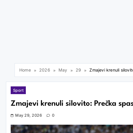
Home
2026
May
29
Zmajevi krenuli silov
Sport
Zmajevi krenuli silovito: Prečka spa
May 29, 2026
0