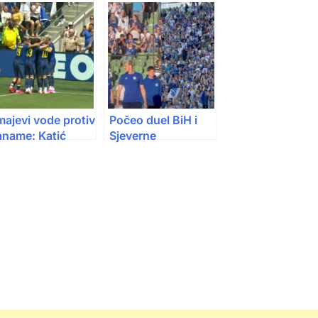
ajevi vode protiv
Počeo duel BiH i
aname: Katić
Sjeverne
ogodio za 1:0
Makedonije: Lopta
kon sjajne akcije
krenula sa centra
edića
Koševa