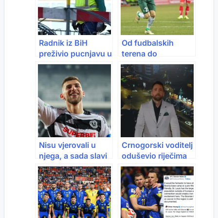
Radnik iz BiH
Od fudbalskih
preživio pucnjavu u
terena do
Njemačkoj:
humanosti: Neven
Penzioner dobio
Subotić donirao
3,5 godine zatvora
četiri miliona eura
za bolji svijet
Nisu vjerovali u
Crnogorski voditelj
njega, a sada slavi
oduševio riječima
gol koji je podigao
nakon plasmana
naciju: Partizan ga
BiH na Mundijal
odbio, govorili da je
bolje da bude
izbacivač u