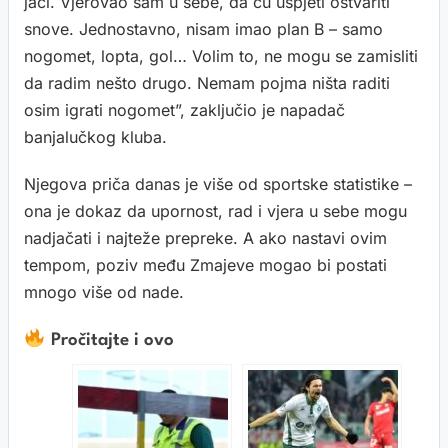
jači. Vjerovao sam u sebe, da ću uspjeti ostvariti
snove. Jednostavno, nisam imao plan B – samo
nogomet, lopta, gol… Volim to, ne mogu se zamisliti
da radim nešto drugo. Nemam pojma ništa raditi
osim igrati nogomet”, zaključio je napadač
banjalučkog kluba.
Njegova priča danas je više od sportske statistike –
ona je dokaz da upornost, rad i vjera u sebe mogu
nadjačati i najteže prepreke. A ako nastavi ovim
tempom, poziv među Zmajeve mogao bi postati
mnogo više od nade.
Pročitajte i ovo