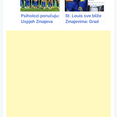
noćnom klubu
Psiholozi poručuju:
St. Louis sve bliže
Uspjeh Zmajeva
Zmajevima: Grad
pokazuje da se rad,
dijaspore kandidat
hrabrost i vjera
za kamp BiH pred
isplate
Mundijal