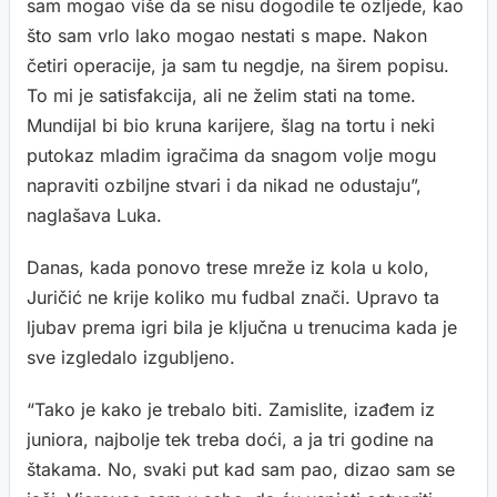
sam mogao više da se nisu dogodile te ozljede, kao
što sam vrlo lako mogao nestati s mape. Nakon
četiri operacije, ja sam tu negdje, na širem popisu.
To mi je satisfakcija, ali ne želim stati na tome.
Mundijal bi bio kruna karijere, šlag na tortu i neki
putokaz mladim igračima da snagom volje mogu
napraviti ozbiljne stvari i da nikad ne odustaju”,
naglašava Luka.
Danas, kada ponovo trese mreže iz kola u kolo,
Juričić ne krije koliko mu fudbal znači. Upravo ta
ljubav prema igri bila je ključna u trenucima kada je
sve izgledalo izgubljeno.
“Tako je kako je trebalo biti. Zamislite, izađem iz
juniora, najbolje tek treba doći, a ja tri godine na
štakama. No, svaki put kad sam pao, dizao sam se