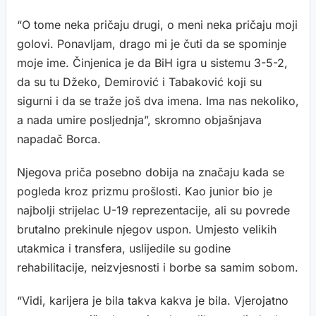
“O tome neka pričaju drugi, o meni neka pričaju moji
golovi. Ponavljam, drago mi je čuti da se spominje
moje ime. Činjenica je da BiH igra u sistemu 3-5-2,
da su tu Džeko, Demirović i Tabaković koji su
sigurni i da se traže još dva imena. Ima nas nekoliko,
a nada umire posljednja”, skromno objašnjava
napadač Borca.
Njegova priča posebno dobija na značaju kada se
pogleda kroz prizmu prošlosti. Kao junior bio je
najbolji strijelac U-19 reprezentacije, ali su povrede
brutalno prekinule njegov uspon. Umjesto velikih
utakmica i transfera, uslijedile su godine
rehabilitacije, neizvjesnosti i borbe sa samim sobom.
“Vidi, karijera je bila takva kakva je bila. Vjerojatno