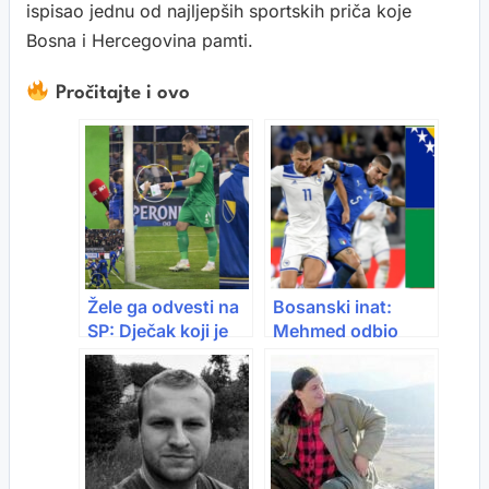
ispisao jednu od najljepših sportskih priča koje
Bosna i Hercegovina pamti.
Pročitajte i ovo
Žele ga odvesti na
Bosanski inat:
SP: Dječak koji je
Mehmed odbio
Donnarummi ukrao
poslušati šefa i dao
šalabahter i postao
otkaz u Austriji
junak
zbog utakmice BiH