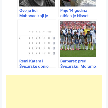
Ovo je Edi
Prije 14 godina
Mahovac koji je
otišao je Nisvet
izgubio život
Džanko, čovjek koji
tokom raftinga: Iza
je Bosnu pokazivao
njega ostali
srcem
supruga i kćerka
Remi Katara i
Barbarez pred
Švicarske donio
Švicarsku: Moramo
dobre vijesti za
biti bolji ili sretniji
Bosnu i
od njih
Hercegovinu