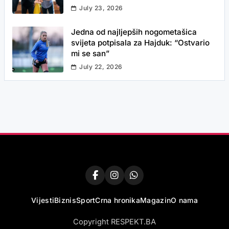
July 23, 2026
Jedna od najljepših nogometašica
svijeta potpisala za Hajduk: “Ostvario
mi se san”
July 22, 2026
Vijesti
Biznis
Sport
Crna hronika
Magazin
O nama
Copyright RESPEKT.BA