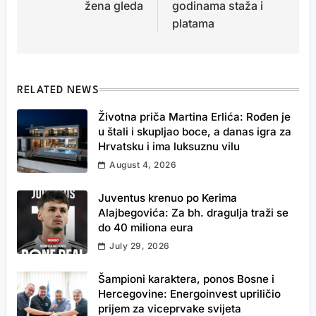
žena gleda
godinama staža i
platama
RELATED NEWS
Životna priča Martina Erlića: Rođen je
u štali i skupljao boce, a danas igra za
Hrvatsku i ima luksuznu vilu
August 4, 2026
Juventus krenuo po Kerima
Alajbegovića: Za bh. dragulja traži se
do 40 miliona eura
July 29, 2026
Šampioni karaktera, ponos Bosne i
Hercegovine: Energoinvest upriličio
prijem za viceprvake svijeta