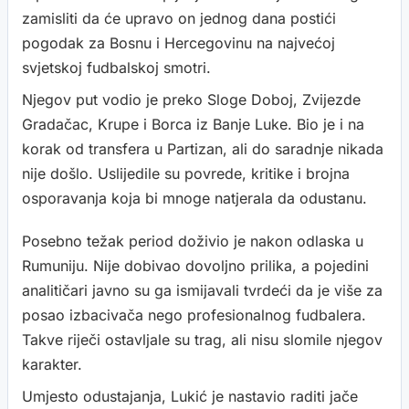
zamisliti da će upravo on jednog dana postići
pogodak za Bosnu i Hercegovinu na najvećoj
svjetskoj fudbalskoj smotri.
Njegov put vodio je preko Sloge Doboj, Zvijezde
Gradačac, Krupe i Borca iz Banje Luke. Bio je i na
korak od transfera u Partizan, ali do saradnje nikada
nije došlo. Uslijedile su povrede, kritike i brojna
osporavanja koja bi mnoge natjerala da odustanu.
Posebno težak period doživio je nakon odlaska u
Rumuniju. Nije dobivao dovoljno prilika, a pojedini
analitičari javno su ga ismijavali tvrdeći da je više za
posao izbacivača nego profesionalnog fudbalera.
Takve riječi ostavljale su trag, ali nisu slomile njegov
karakter.
Umjesto odustajanja, Lukić je nastavio raditi jače