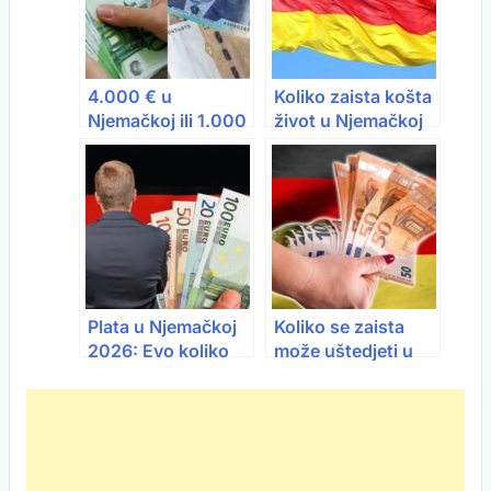
4.000 € u
Koliko zaista košta
Njemačkoj ili 1.000
život u Njemačkoj
€ u BiH: Gdje se
2026: Plata od
zapravo živi bolje?
2.500 eura više
nije dovoljna?
Plata u Njemačkoj
Koliko se zaista
2026: Evo koliko
može uštedjeti u
stvarno zarađuju
Njemačkoj 2026 –
naši ljudi
realne brojke