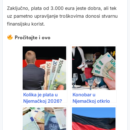
Zaključno, plata od 3.000 eura jeste dobra, ali tek
uz pametno upravljanje troškovima donosi stvarnu
finansijsku korist.
Pročitajte i ovo
Kolika je plata u
Konobar u
Njemačkoj 2026?
Njemačkoj otkrio
Evo koliko
platu: “Nisam
radnicima zaista
vjerovao koliko
ostane na kraju
ostane na kraju
mjeseca
mjeseca”