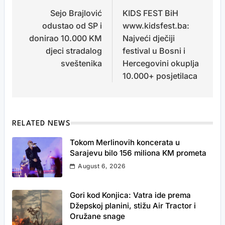
Sejo Brajlović
KIDS FEST BiH
navigation
odustao od SP i
www.kidsfest.ba:
donirao 10.000 KM
Najveći dječiji
djeci stradalog
festival u Bosni i
sveštenika
Hercegovini okuplja
10.000+ posjetilaca
RELATED NEWS
Tokom Merlinovih koncerata u
Sarajevu bilo 156 miliona KM prometa
August 6, 2026
Gori kod Konjica: Vatra ide prema
Džepskoj planini, stižu Air Tractor i
Oružane snage