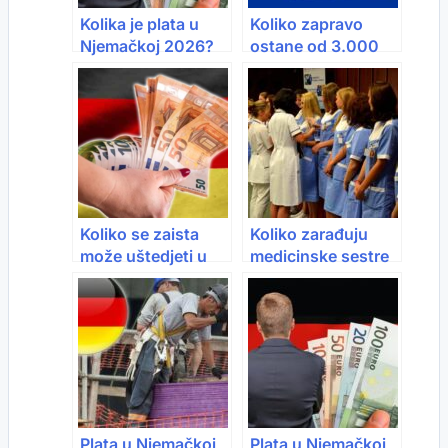
Kolika je plata u
Koliko zapravo
Njemačkoj 2026?
ostane od 3.000
Evo koliko
eura plate u
radnicima zaista
Njemačkoj?
ostane na kraju
Računica koja sve
mjeseca
iznenadi
Koliko se zaista
Koliko zarađuju
može uštedjeti u
medicinske sestre
Njemačkoj 2026 –
u Njemačkoj 2026:
realne brojke
Plata ide i preko
3.800 €
Plata u Njemačkoj
Plata u Njemačkoj