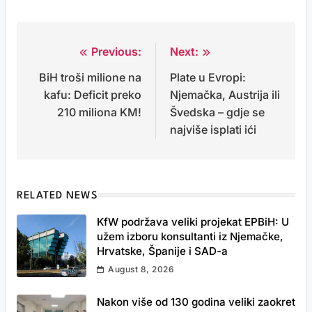
Previous:
Next:
Post
BiH troši milione na
Plate u Evropi:
navigation
kafu: Deficit preko
Njemačka, Austrija ili
210 miliona KM!
Švedska – gdje se
najviše isplati ići
RELATED NEWS
KfW podržava veliki projekat EPBiH: U
užem izboru konsultanti iz Njemačke,
Hrvatske, Španije i SAD-a
August 8, 2026
Nakon više od 130 godina veliki zaokret