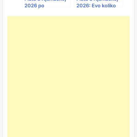
2026 po
2026: Evo koliko
zanimanjima:
stvarno zarađuju
Koliko zarađuju
naši ljudi
radnici iz BiH