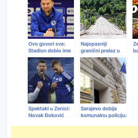
Ovo govori sve:
Najopasniji
Z
Stadion dobio ime
granični prelaz u
b
po Džeki
Evropi? Šćepan
u
Polje je “most iz
ka
filma”, a novi bi se
K
mogao graditi do
b
2026.
Spektakl u Zenici:
Sarajevo dobija
Novak Đoković
komunalnu policiju:
dolazi na utakmicu
Radi 24 sata i
BiH – Italija!
dobija veće ovlasti