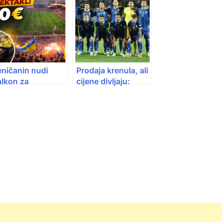
eničanin nudi
Prodaja krenula, ali
alkon za
cijene divljaju:
takmicu: Dok
Karte za meč BiH –
rte idu do 2.000
Italija i do 2.200
M, on prodaje
KM
alkon za 500 eura