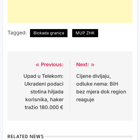
Tagged:
Blokada granica
MUP ZHK
Previous:
Next:
Post
Upad u Telekom:
Cijene divljaju,
navigation
Ukradeni podaci
odluke nema: BiH
stotina hiljada
bez mjera dok region
korisnika, haker
reaguje
tražio 180.000 €
RELATED NEWS