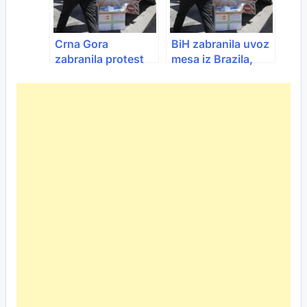
Crna Gora
BiH zabranila uvoz
zabranila protest
mesa iz Brazila,
prevoznika
Argentine,
Paragvaja i
Urugvaja