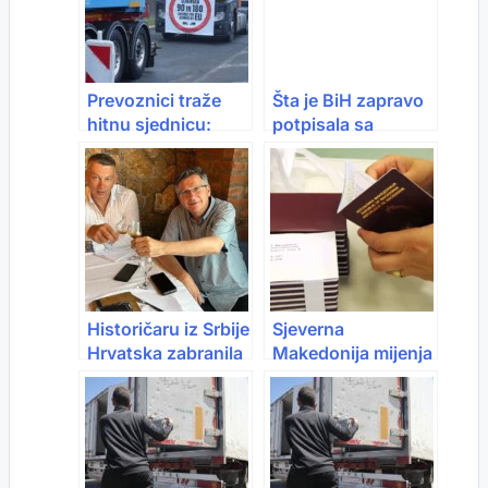
Prevoznici traže
Šta je BiH zapravo
hitnu sjednicu:
potpisala sa
Prijete nove
Hrvatskom: “Dobit
blokade granica i
ćemo tri puta
rast cijena do 30%
skuplji plin, a struja
iz njega u EU neće
biti konkurentna”
Historičaru iz Srbije
Sjeverna
Hrvatska zabranila
Makedonija mijenja
ulazak, krenuo na
pravila za “zlatne
promociju knjige
pasoše”: Investicija
“Tesla, Srbin sam”
više neće biti
dovoljna