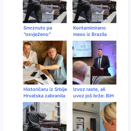
Smrznuto pa
Kontaminirano
“osvježeno”
meso iz Brazila
aditivima:
stiglo u EU? Dio
Uzgajivači
već pojeden,
upozoravaju na
pronađen
kvalitet uvoznog
zabranjeni hormon
mesa
Historičaru iz Srbije
Izvoz raste, ali
Hrvatska zabranila
uvoz još brže: BiH
ulazak, krenuo na
u minusu 13
promociju knjige
milijardi maraka
“Tesla, Srbin sam”