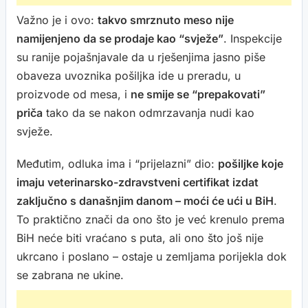
Važno je i ovo:
takvo smrznuto meso nije
namijenjeno da se prodaje kao “svježe”
. Inspekcije
su ranije pojašnjavale da u rješenjima jasno piše
obaveza uvoznika pošiljka ide u preradu, u
proizvode od mesa, i
ne smije se “prepakovati”
priča
tako da se nakon odmrzavanja nudi kao
svježe.
Međutim, odluka ima i “prijelazni” dio:
pošiljke koje
imaju veterinarsko-zdravstveni certifikat izdat
zaključno s današnjim danom – moći će ući u BiH
.
To praktično znači da ono što je već krenulo prema
BiH neće biti vraćano s puta, ali ono što još nije
ukrcano i poslano – ostaje u zemljama porijekla dok
se zabrana ne ukine.