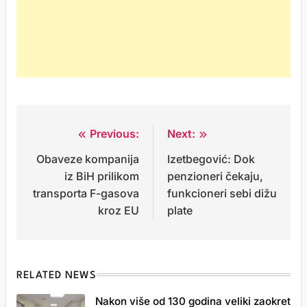
Previous:
Next:
Post
Obaveze kompanija
Izetbegović: Dok
navigation
iz BiH prilikom
penzioneri čekaju,
transporta F-gasova
funkcioneri sebi dižu
kroz EU
plate
RELATED NEWS
Nakon više od 130 godina veliki zaokret