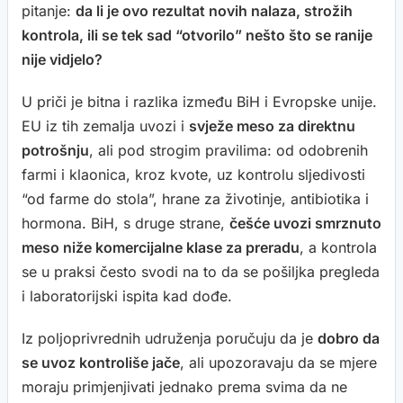
pitanje:
da li je ovo rezultat novih nalaza, strožih
kontrola, ili se tek sad “otvorilo” nešto što se ranije
nije vidjelo?
U priči je bitna i razlika između BiH i Evropske unije.
EU iz tih zemalja uvozi i
svježe meso za direktnu
potrošnju
, ali pod strogim pravilima: od odobrenih
farmi i klaonica, kroz kvote, uz kontrolu sljedivosti
“od farme do stola”, hrane za životinje, antibiotika i
hormona. BiH, s druge strane,
češće uvozi smrznuto
meso niže komercijalne klase za preradu
, a kontrola
se u praksi često svodi na to da se pošiljka pregleda
i laboratorijski ispita kad dođe.
Iz poljoprivrednih udruženja poručuju da je
dobro da
se uvoz kontroliše jače
, ali upozoravaju da se mjere
moraju primjenjivati jednako prema svima da ne