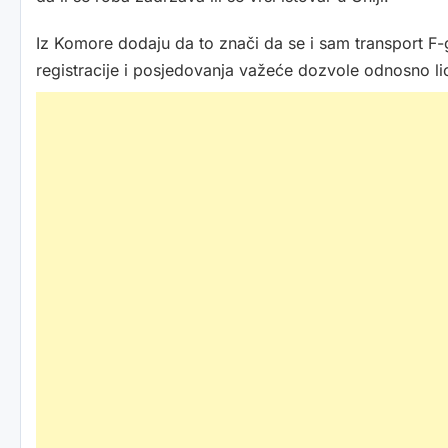
Iz Komore dodaju da to znači da se i sam transport F
registracije i posjedovanja važeće dozvole odnosno l