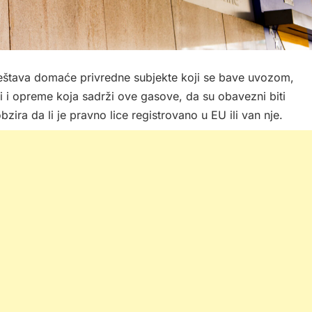
eštava domaće privredne subjekte koji se bave uvozom,
li i opreme koja sadrži ove gasove, da su obavezni biti
zira da li je pravno lice registrovano u EU ili van nje.