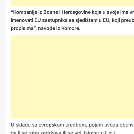
“Kompanije iz Bosne i Hercegovine koje u svoje ime v
imenovati EU zastupnika sa sjedištem u EU, koji pre
propisima”, navode iz Komore.
U skladu sa evropskom uredbom, pojam uvoza obuhvata 
da li se roba zadržava ili se vrši istovar u Uniji.