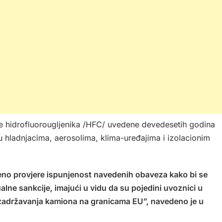
e hidrofluorougljenika /HFC/ uvedene devedesetih godina
 u hladnjacima, aerosolima, klima-uređajima i izolacionim
no provjere ispunjenost navedenih obaveza kako bi se
ualne sankcije, imajući u vidu da su pojedini uvoznici u
zadržavanja kamiona na granicama EU”, navedeno je u