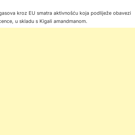
-gasova kroz EU smatra aktivnošću koja podliježe obavezi
icence, u skladu s Kigali amandmanom.