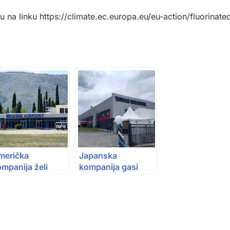
u na linku https://climate.ec.europa.eu/eu-action/fluorinate
merička
Japanska
mpanija želi
kompanija gasi
ravljati
fabriku u Americi,
ostarskim
proizvodnju seli u
erodromom
BiH