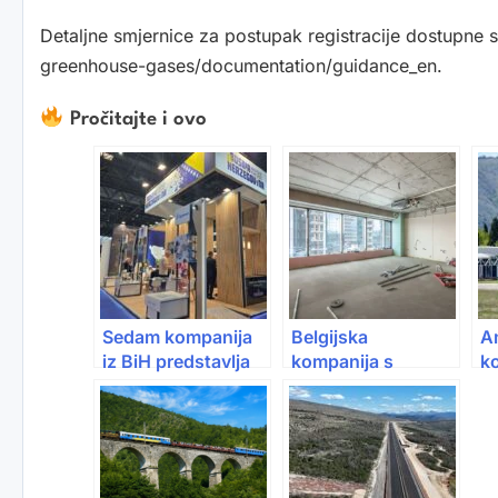
Detaljne smjernice za postupak registracije dostupne s
greenhouse-gases/documentation/guidance_en.
Pročitajte i ovo
Sedam kompanija
Belgijska
A
iz BiH predstavlja
kompanija s
ko
se na jednom od
15.000 zaposlenih
up
najvećih svjetskih
ulaže u Unsko-
M
sajmova odbrane
sanski kanton
a