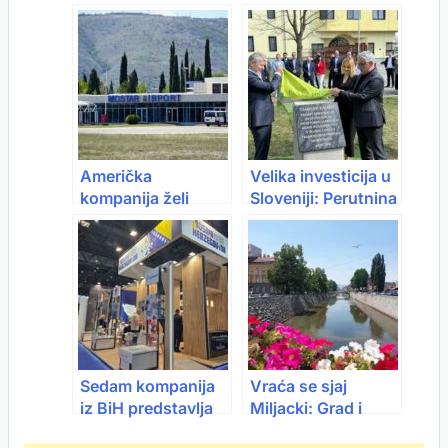
gradnja modernog
fabriku u Americi,
terminala
proizvodnju seli u
BiH
Američka
Velika investicija u
kompanija želi
Sloveniji: Perutnina
upravljati
Ptuj ulaže skoro
Mostarskim
100 miliona eura
aerodromom
Sedam kompanija
Vraća se sjaj
iz BiH predstavlja
Miljacki: Grad i
se na jednom od
Kanton udružili