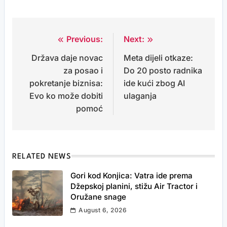
Previous:
Next:
Post
Država daje novac
Meta dijeli otkaze:
navigation
za posao i
Do 20 posto radnika
pokretanje biznisa:
ide kući zbog AI
Evo ko može dobiti
ulaganja
pomoć
RELATED NEWS
Gori kod Konjica: Vatra ide prema
Džepskoj planini, stižu Air Tractor i
Oružane snage
August 6, 2026