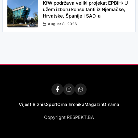
KfW podržava veliki projekat EPBiH: U
užem izboru konsultanti iz Njemačke,
Hrvatske, Španije i SAD-a
August 8, 2026
Vijesti
Biznis
Sport
Crna hronika
Magazin
O nama
Copyright RESPEKT.BA