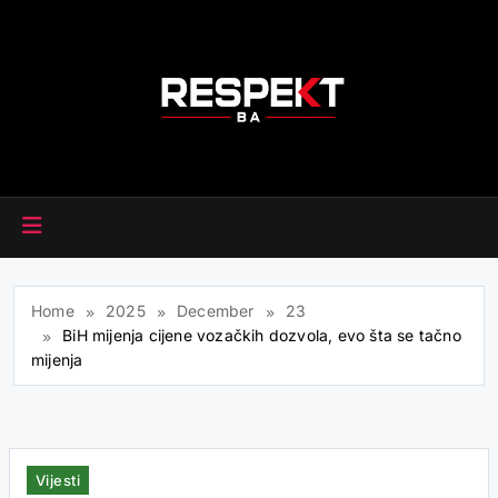
Skip
to
content
RESPEKT.BA
Home
2025
December
23
BiH mijenja cijene vozačkih dozvola, evo šta se tačno
mijenja
Vijesti