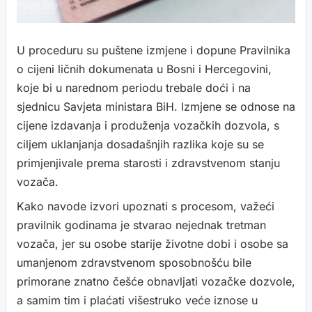
U proceduru su puštene izmjene i dopune Pravilnika
o cijeni ličnih dokumenata u Bosni i Hercegovini,
koje bi u narednom periodu trebale doći i na
sjednicu Savjeta ministara BiH. Izmjene se odnose na
cijene izdavanja i produženja vozačkih dozvola, s
ciljem uklanjanja dosadašnjih razlika koje su se
primjenjivale prema starosti i zdravstvenom stanju
vozača.
Kako navode izvori upoznati s procesom, važeći
pravilnik godinama je stvarao nejednak tretman
vozača, jer su osobe starije životne dobi i osobe sa
umanjenom zdravstvenom sposobnošću bile
primorane znatno češće obnavljati vozačke dozvole,
a samim tim i plaćati višestruko veće iznose u