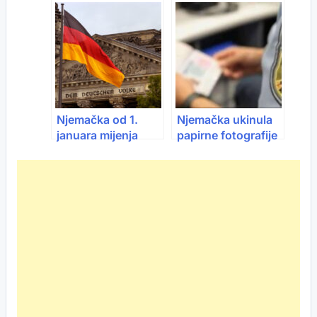
metropole po
omjeru cijene i
kvaliteta
Njemačka od 1.
Njemačka ukinula
januara mijenja
papirne fotografije
pravila: Ako živiš ili
za dokumente: Evo
radiš u Njemačkoj,
šta se mijenja
ovo moraš znati za
2026. godinu