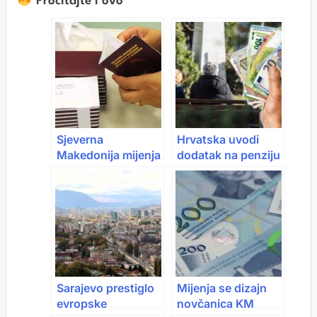
Pročitajte i ovo
Sjeverna
Hrvatska uvodi
Makedonija mijenja
dodatak na penziju
pravila za “zlatne
i ukida porez: Evo
pasoše”: Investicija
šta se sve mijenja
više neće biti
za penzionere
dovoljna
Sarajevo prestiglo
Mijenja se dizajn
evropske
novčanica KM