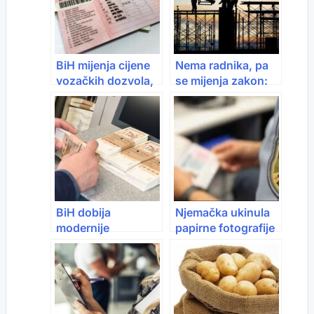
BiH mijenja cijene
Nema radnika, pa
vozačkih dozvola,
se mijenja zakon:
evo šta se tačno
Stranci lakše do
mijenja
posla, a deficitarna
zanimanja bez
provjera
BiH dobija
Njemačka ukinula
modernije
papirne fotografije
novčanice
za dokumente: Evo
šta se mijenja