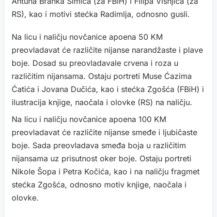
Antuna Branka Šimića (za FBiH) i Filipa Višnjića (za
RS), kao i motivi stećka Radimlja, odnosno gusli.
Na licu i naličju novčanice apoena 50 KM
preovladavat će različite nijanse narandžaste i plave
boje. Dosad su preovladavale crvena i roza u
različitim nijansama. Ostaju portreti Muse Ćazima
Ćatića i Jovana Dučića, kao i stećka Zgošća (FBiH) i
ilustracija knjige, naočala i olovke (RS) na naličju.
Na licu i naličju novčanice apoena 100 KM
preovladavat će različite nijanse smeđe i ljubičaste
boje. Sada preovladava smeđa boja u različitim
nijansama uz prisutnost oker boje. Ostaju portreti
Nikole Šopa i Petra Kočića, kao i na naličju fragmet
stećka Zgošća, odnosno motiv knjige, naočala i
olovke.