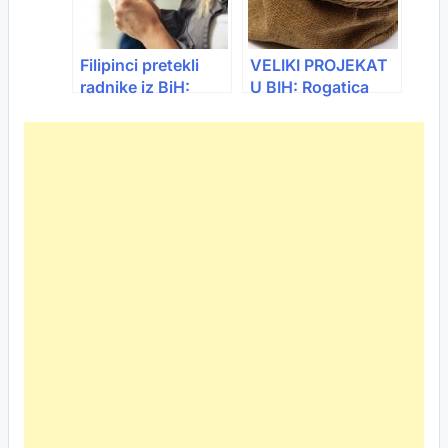
Filipinci pretekli
VELIKI PROJEKAT
radnike iz BiH:
U BIH: Rogatica
Hrvatska mijenja
dobija pogon koji
tržište rada
mijenja
poljoprivredu!