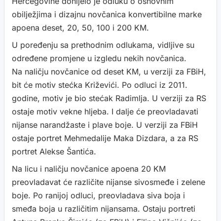
Hercegovine donijelo je odluku o osnovnim
obilježjima i dizajnu novčanica konvertibilne marke
apoena deset, 20, 50, 100 i 200 KM.
U poređenju sa prethodnim odlukama, vidljive su
određene promjene u izgledu nekih novčanica.
Na naličju novčanice od deset KM, u verziji za FBiH,
bit će motiv stećka Križevići. Po odluci iz 2011.
godine, motiv je bio stećak Radimlja. U verziji za RS
ostaje motiv vekne hljeba. I dalje će preovladavati
nijanse narandžaste i plave boje. U verziji za FBiH
ostaje portret Mehmedalije Maka Dizdara, a za RS
portret Alekse Šantića.
Na licu i naličju novčanice apoena 20 KM
preovladavat će različite nijanse sivosmeđe i zelene
boje. Po ranijoj odluci, preovladava siva boja i
smeđa boja u različitim nijansama. Ostaju portreti