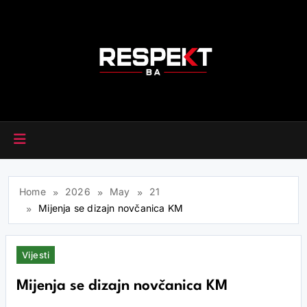
Skip
to
content
RESPEKT.BA
Home
2026
May
21
Mijenja se dizajn novčanica KM
Vijesti
Mijenja se dizajn novčanica KM