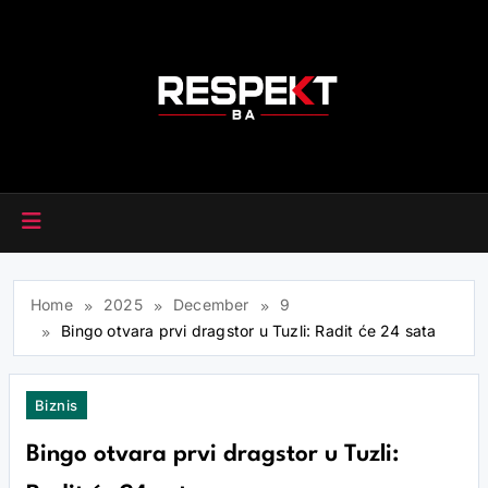
Skip
to
content
RESPEKT.BA
Home
2025
December
9
Bingo otvara prvi dragstor u Tuzli: Radit će 24 sata
Biznis
Bingo otvara prvi dragstor u Tuzli: