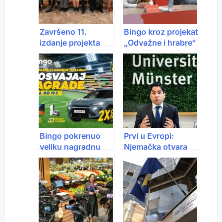
Završeno 11.
Bingo kroz projekat
izdanje projekta
„Odvažne i hrabre“
„Odvažne i hrabre“:
ponovo izdvaja
Bingo ponovo
50.000 KM za
podržao
poduzetnice širom
poduzetnice s
BiH
50.000 KM
Bingo pokrenuo
Prvi u Evropi:
veliku nagradnu
Njemačka otvara
igru “Bodrimo
Fakultet islamske
naše”
teologije