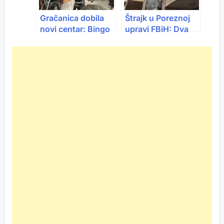
Gračanica dobila
Štrajk u Poreznoj
novi centar: Bingo
upravi FBiH: Dva
City Center počeo
sata obustave rada
s radom, stiže još
svaki dan
20 lokala