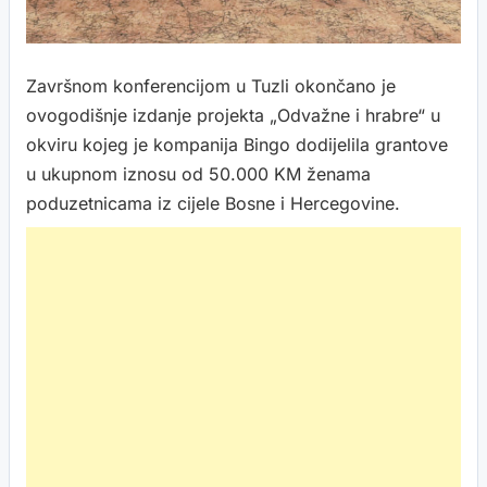
Završnom konferencijom u Tuzli okončano je
ovogodišnje izdanje projekta „Odvažne i hrabre“ u
okviru kojeg je kompanija Bingo dodijelila grantove
u ukupnom iznosu od 50.000 KM ženama
poduzetnicama iz cijele Bosne i Hercegovine.