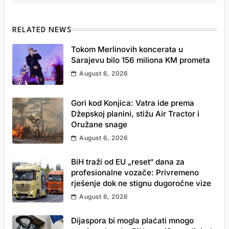
RELATED NEWS
Tokom Merlinovih koncerata u
Sarajevu bilo 156 miliona KM prometa
August 6, 2026
Gori kod Konjica: Vatra ide prema
Džepskoj planini, stižu Air Tractor i
Oružane snage
August 6, 2026
BiH traži od EU „reset“ dana za
profesionalne vozače: Privremeno
rješenje dok ne stignu dugoročne vize
August 6, 2026
Dijaspora bi mogla plaćati mnogo