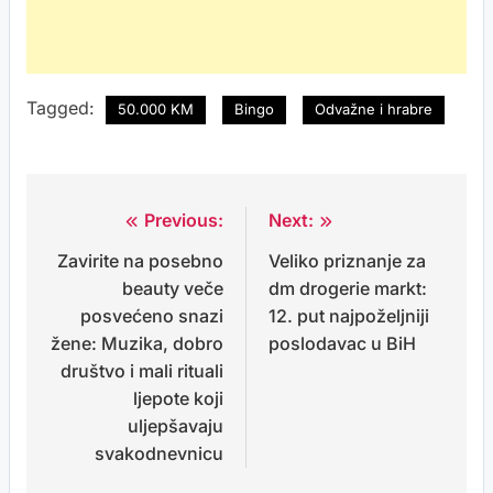
Tagged:
50.000 KM
Bingo
Odvažne i hrabre
Previous:
Next:
Post
Zavirite na posebno
Veliko priznanje za
navigation
beauty veče
dm drogerie markt:
posvećeno snazi
12. put najpoželjniji
žene: Muzika, dobro
poslodavac u BiH
društvo i mali rituali
ljepote koji
uljepšavaju
svakodnevnicu