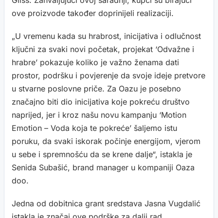
Gliss. Zahvaljujući ovoj saradnji, kupci su birajući
ove proizvode također doprinijeli realizaciji.
„U vremenu kada su hrabrost, inicijativa i odlučnost
ključni za svaki novi početak, projekat ‘Odvažne i
hrabre’ pokazuje koliko je važno ženama dati
prostor, podršku i povjerenje da svoje ideje pretvore
u stvarne poslovne priče. Za Oazu je posebno
značajno biti dio inicijativa koje pokreću društvo
naprijed, jer i kroz našu novu kampanju ‘Motion
Emotion – Voda koja te pokreće’ šaljemo istu
poruku, da svaki iskorak počinje energijom, vjerom
u sebe i spremnošću da se krene dalje“, istakla je
Senida Subašić, brand manager u kompaniji Oaza
doo.
Jedna od dobitnica grant sredstava Jasna Vugdalić
istakla je značaj ove podrške za dalji rad.