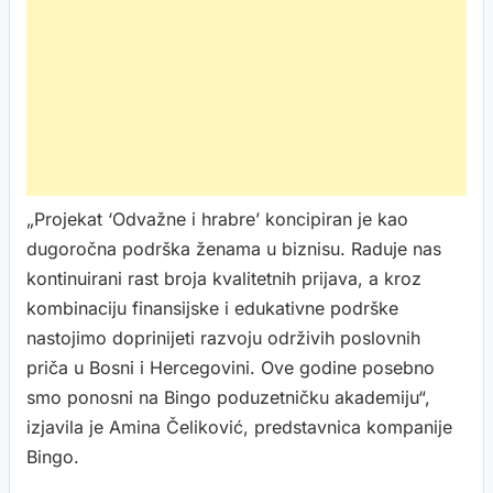
„Projekat ‘Odvažne i hrabre’ koncipiran je kao
dugoročna podrška ženama u biznisu. Raduje nas
kontinuirani rast broja kvalitetnih prijava, a kroz
kombinaciju finansijske i edukativne podrške
nastojimo doprinijeti razvoju održivih poslovnih
priča u Bosni i Hercegovini. Ove godine posebno
smo ponosni na Bingo poduzetničku akademiju“,
izjavila je Amina Čeliković, predstavnica kompanije
Bingo.