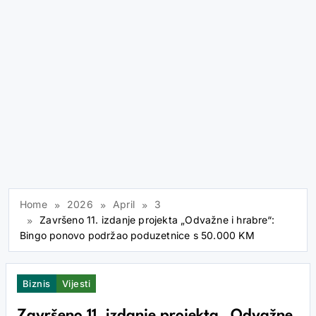
Home
2026
April
3
Završeno 11. izdanje projekta „Odvažne i hrabre“:
Bingo ponovo podržao poduzetnice s 50.000 KM
Biznis
Vijesti
Završeno 11. izdanje projekta „Odvažne