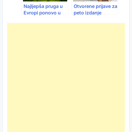
Najljepša pruga u
Otvorene prijave za
Evropi ponovo u
peto izdanje
funkciji: Voz kroz
TechInn programa:
kanjon Une za
Ako imaš tech
samo 2 KM
ideju, ali ne i jasan
biznis put, TechInn
je program za tebe!