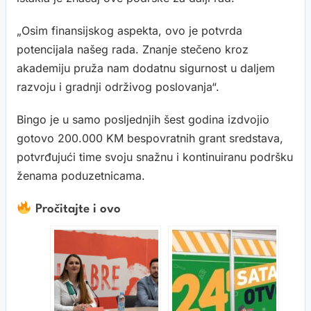
„Osim finansijskog aspekta, ovo je potvrda
potencijala našeg rada. Znanje stečeno kroz
akademiju pruža nam dodatnu sigurnost u daljem
razvoju i gradnji održivog poslovanja“.
Bingo je u samo posljednjih šest godina izdvojio
gotovo 200.000 KM bespovratnih grant sredstava,
potvrđujući time svoju snažnu i kontinuiranu podršku
ženama poduzetnicama.
Pročitajte i ovo