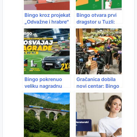
Bingo kroz projekat
Bingo otvara prvi
„Odvažne i hrabre“
dragstor u Tuzli:
ponovo izdvaja
Radit će 24 sata
50.000 KM za
poduzetnice širom
BiH
Bingo pokrenuo
Gračanica dobila
veliku nagradnu
novi centar: Bingo
igru “Bodrimo
City Center počeo
naše”
s radom, stiže još
20 lokala