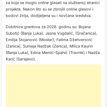
za koje se moglo online glasati na službenoj stranici
projekta. Nakon što su se zbrojili online glasovi i
bodovi žirija, dodijeljena su i novčana sredstva.
Dobitnice grantova za 2026. godinu su: Bojana
Subotić (Banja Luka), Jasna Vugdalić, (Gračanica),
Emilija Stojanović (Mostar), Fatima Džehverović
(Zenica), Sumeja Nadžak (Zenica), Milica Kaurin
(Banja Luka), Edina Memić-Spahić (Travnik) i Nadža
Karić (Sarajevo).