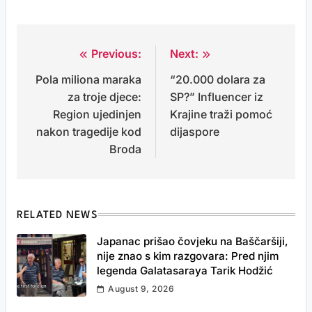
Previous:
Next:
Post
Pola miliona maraka
“20.000 dolara za
navigation
za troje djece:
SP?” Influencer iz
Region ujedinjen
Krajine traži pomoć
nakon tragedije kod
dijaspore
Broda
RELATED NEWS
Japanac prišao čovjeku na Baščaršiji,
nije znao s kim razgovara: Pred njim
legenda Galatasaraya Tarik Hodžić
August 9, 2026