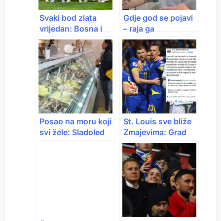
Svaki bod zlata
Gdje god se pojavi
vrijedan: Bosna i
– raja ga
Hercegovina može
prepoznaje: Zoran
dalje i kao treća na
postao poznat
SP 2026
zbog Zmajeva
Posao na moru koji
St. Louis sve bliže
svi žele: Sladoled
Zmajevima: Grad
prodaješ, more
dijaspore kandidat
gledaš, plata 1.300
za kamp BiH pred
eura
Mundijal