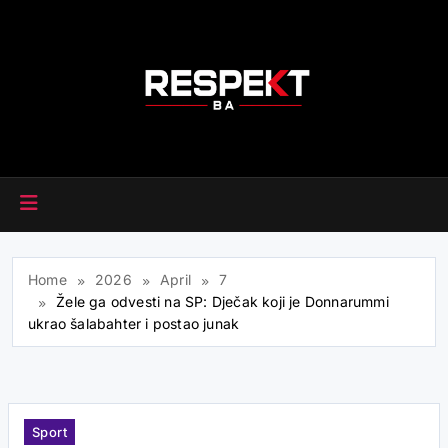
Skip
to
content
RESPEKT.BA
Home
2026
April
7
Žele ga odvesti na SP: Dječak koji je Donnarummi
ukrao šalabahter i postao junak
Sport