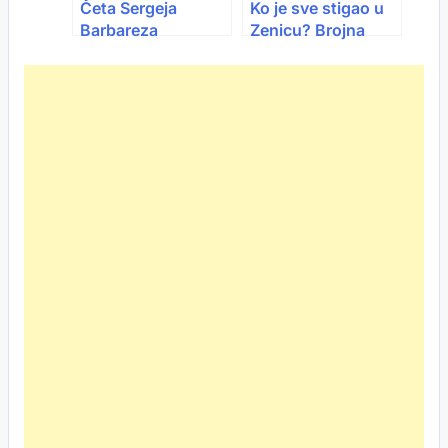
Četa Sergeja
Ko je sve stigao u
Barbareza
Zenicu? Brojna
napredovala na
poznata lica na
FIFA rang listi
velikoj utakmici
nakon trijumfa nad
Velsom