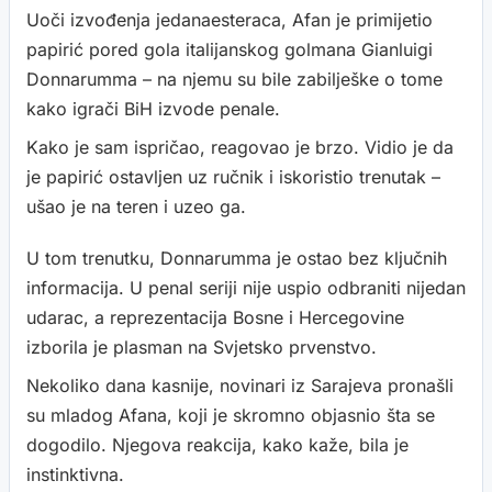
Uoči izvođenja jedanaesteraca, Afan je primijetio
papirić pored gola italijanskog golmana Gianluigi
Donnarumma – na njemu su bile zabilješke o tome
kako igrači BiH izvode penale.
Kako je sam ispričao, reagovao je brzo. Vidio je da
je papirić ostavljen uz ručnik i iskoristio trenutak –
ušao je na teren i uzeo ga.
U tom trenutku, Donnarumma je ostao bez ključnih
informacija. U penal seriji nije uspio odbraniti nijedan
udarac, a reprezentacija Bosne i Hercegovine
izborila je plasman na Svjetsko prvenstvo.
Nekoliko dana kasnije, novinari iz Sarajeva pronašli
su mladog Afana, koji je skromno objasnio šta se
dogodilo. Njegova reakcija, kako kaže, bila je
instinktivna.