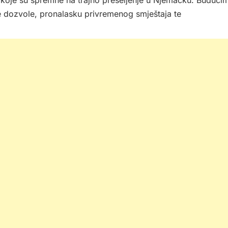
oje su spremne na trajno preseljenje u Njemačku. Budući
e dozvole, pronalasku privremenog smještaja te