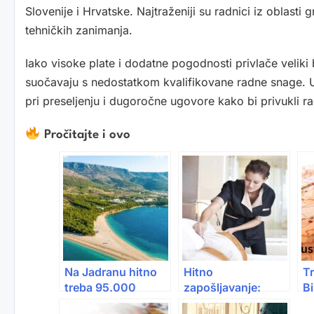
Slovenije i Hrvatske. Najtraženiji su radnici iz oblasti 
tehničkih zanimanja.
Iako visoke plate i dodatne pogodnosti privlače veliki 
suočavaju s nedostatkom kvalifikovane radne snage. 
pri preseljenju i dugoročne ugovore kako bi privukli r
Pročitajte i ovo
Na Jadranu hitno
Hitno
Tr
treba 95.000
zapošljavanje:
Bi
radnika: Plate do
Austrija nudi posao
id