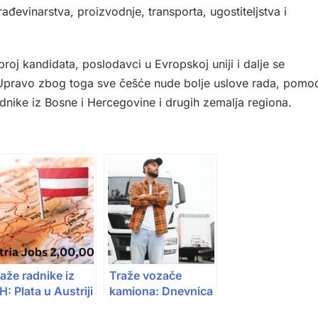
građevinarstva, proizvodnje, transporta, ugostiteljstva i
broj kandidata, poslodavci u Evropskoj uniji i dalje se
Upravo zbog toga sve češće nude bolje uslove rada, pomo
adnike iz Bosne i Hercegovine i drugih zemalja regiona.
aže radnike iz
Traže vozače
H: Plata u Austriji
kamiona: Dnevnica
e i preko 3.000€
ide i do 170 eura, ali