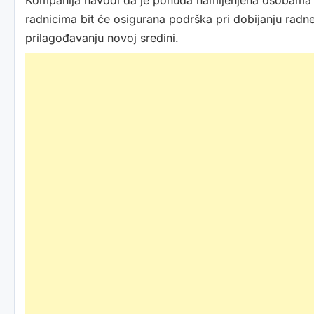
Kompanija navodi da je ponuda namijenjena osobama k
radnicima bit će osigurana podrška pri dobijanju radn
prilagođavanju novoj sredini.