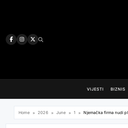
Skip
to
content
VIJESTI
BIZNIS
Home
2026
June
1
Njemačka firma nudi pl