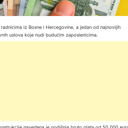
radnicima iz Bosne i Hercegovine, a jedan od najnovijih
ivnih uslova koje nudi budućim zaposlenicima.
nstrukcije navedena je godišnja bruto plata od 50.000 eur