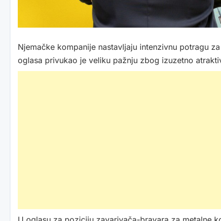
Njemačke kompanije nastavljaju intenzivnu potragu za 
oglasa privukao je veliku pažnju zbog izuzetno atrakt
U oglasu za poziciju zavarivača-bravara za metalne ko