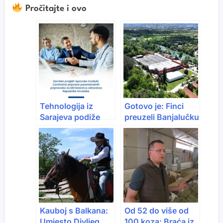
Pročitajte i ovo
Tehnologija iz
Gotovo je: Finci
Sarajeva podiže
preuzeli Banjalučku
standarde
pivaru
zdravstvene
zaštite u Hrvatskoj
Kauboj s Balkana:
Od 52 do više od
Umjesto Divljeg
100 koza: Braća iz