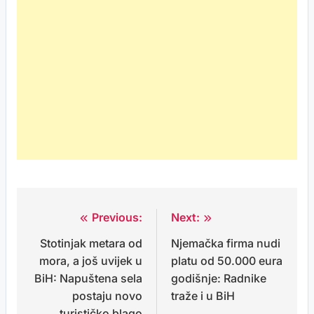
Previous:
Next:
Post
Stotinjak metara od
Njemačka firma nudi
navigation
mora, a još uvijek u
platu od 50.000 eura
BiH: Napuštena sela
godišnje: Radnike
postaju novo
traže i u BiH
turističko blago