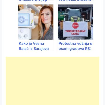
zapada izabrao
Posušja dokazala
Vlašić i svoje konje
da se na selu može
uspjeti
Kako je Vesna
Protestna vožnja u
Balać iz Sarajeva
osam gradova RS:
stigla do
Mlijekoprodukt
akademskog vrha u
smanjio otkup i
Americi
cijenu mlijeka