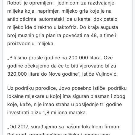
Robot je opremljen i jedinicom za razdvajanje
mlijeka koja, naprimjer, mlijeko grla koje je na
antibioticima automatski ide u kante, dok ostalo
mlijeko ide direktno u laktofriz. Do kraja augusta
broj muznih grla planira povećati na 48, a time i
proizvodnju mlijeka.
„Bili smo prošle godine na 200.000 litara. Ove
godine očekujemo da će to biti vjerovatno blizu
320.000 litara do Nove godine“, ističe Vujinović.
Uz podršku porodice, Jovo posebno ističe podršku
lokalne mljekare u kojoj ima siguran plasman i zbog
koje, kaže, nije imao straha u posljednje tri godine
investirati blizu 1,8 miliona maraka.
„Od 2017. surađujemo sa našom lokalnom firmom
Poljorad, prerađivačima mlijeka i veoma smo