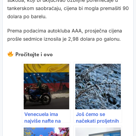
sukoba, koji bi uključivao ozbiljne poremećaje u
tankerskom saobraćaju, cijena bi mogla premašiti 90
dolara po barelu.
Prema podacima autokluba AAA, prosječna cijena
prošle sedmice iznosila je 2,98 dolara po galonu.
Pročitajte i ovo
Venecuela ima
Još ćemo se
najviše nafte na
načekati proljetnih
svijetu: Izvoza
dana: Objavljena
daleko iza
vremenska