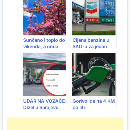
Saudijaca i SAD-a
prognoza za
naredne dvije
sedmice
Sunčano i toplo do
Cijena benzina u
vikenda, a onda
SAD-u za jedan
stiže promjena:
mjesec skočila za
Kiša i pad
21,2 posto: Najviše
temperatura
od 1967. godine
početkom sedmice
UDAR NA VOZAČE:
Gorivo ide na 4 KM
Dizel u Sarajevu
po litri
probio 4 KM – evo
gdje je najskuplji!