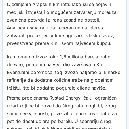
Ujedinjenih Arapskih Emirata. Iako su se pojavili
medijski izvještaji o mogućem zatvaranju moreuza,
zvanična potvrda iz Irana zasad ne postoji.
Analitičari smatraju da Teheran nema interes
zatvarati prolaz jer bi time ugrozio i vlastiti izvoz,
prvenstveno prema Kini, svom najvećem kupcu.
Iran trenutno izvozi oko 1,6 miliona barela nafte
dnevno, pri čemu najveći dio završava u Kini.
Eventualni poremećaj tog izvoza natjerao bi kineske
rafinerije da dodatne količine traže na globalnom
tržištu, što bi dodatno poguralo cijene naviše.
Prema procjenama Rystad Energy, čak i ograničeni
udari koji ne bi doveli do šireg rata mogli bi, zbog
same neizvjesnosti, povećati cijenu sirove nafte za
pet do deset dolara po barelu. U scenariju šireg