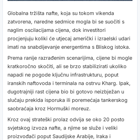
Globalna tržišta nafte, koja su tokom vikenda
zatvorena, naredne sedmice mogla bi se suočiti s
naglim oscilacijama cijena, dok investitori
procjenjuju koliki će utjecaj američki i izraelski udari
imati na snabdijevanje energentima s Bliskog istoka.
Prema ranije razrađenim scenarijima, cijene bi mogle
kratkoročno skočiti, ali se brzo stabilizirati ukoliko
napadi ne pogode ključnu infrastrukturu, poput
iranskih naftovoda i terminala na ostrvu Kharg. Ipak,
dugotrajniji rast cijena bio bi gotovo neizbježan u
slučaju prekida isporuka ili poremećaja tankerskog
saobraćaja kroz Hormuški moreuz.
Kroz ovaj strateški prolaz odvija se oko 20 posto
svjetskog izvoza nafte, a njime se služe i veliki
proizvođači poput Saudijske Arabije, Iraka i