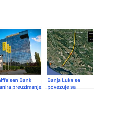
iffeisen Bank
Banja Luka se
anira preuzimanje
povezuje sa
ddiko Banke i
Splitom: Krenulo se
rodaju poslovanja
s aktivnostima na
a Balkanu
izgradnji autoceste