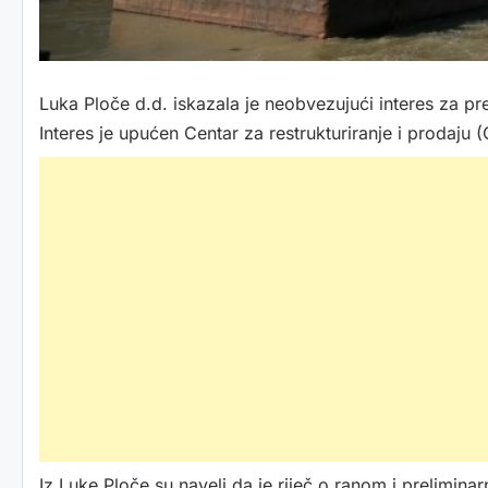
Luka Ploče d.d. iskazala je neobvezujući interes za p
Interes je upućen Centar za restrukturiranje i prodaju
Iz Luke Ploče su naveli da je riječ o ranom i prelimi