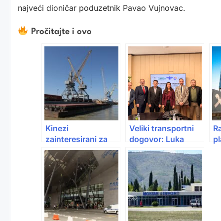
najveći dioničar poduzetnik Pavao Vujnovac.
Pročitajte i ovo
Kinezi
Veliki transportni
Ra
zainteresirani za
dogovor: Luka
pl
Borovo i Luku
Ploče i željeznice
A
Vukovar
BiH udružile snage
p
n