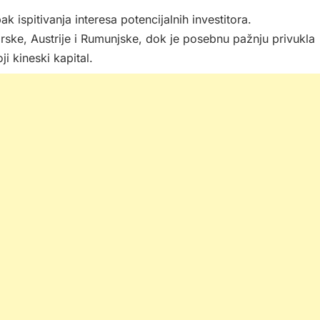
ispitivanja interesa potencijalnih investitora.
ke, Austrije i Rumunjske, dok je posebnu pažnju privukla
i kineski kapital.