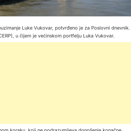
reuzimanje Luke Vukovar, potvrđeno je za Poslovni dnevnik.
 (CERP), u čijem je većinskom portfelju Luka Vukovar.
narnom koraku, koji ne podrazumijeva donošenje konačne