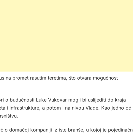
us na promet rasutim teretima, što otvara mogućnost
i o budućnosti Luke Vukovar mogli bi uslijediti do kraja
ta i infrastrukture, a potom i na nivou Vlade. Kao jedno od
sništvu.
ječ o domaćoj kompaniji iz iste branše, u kojoj je pojedinač