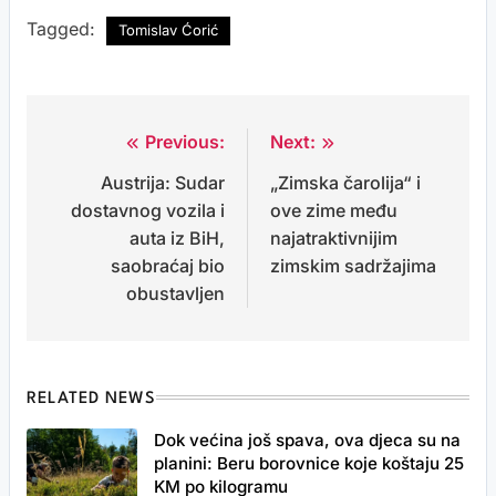
Tagged:
Tomislav Ćorić
Previous:
Next:
Post
Austrija: Sudar
„Zimska čarolija“ i
navigation
dostavnog vozila i
ove zime među
auta iz BiH,
najatraktivnijim
saobraćaj bio
zimskim sadržajima
obustavljen
RELATED NEWS
Dok većina još spava, ova djeca su na
planini: Beru borovnice koje koštaju 25
KM po kilogramu