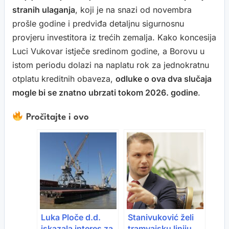
stranih ulaganja
, koji je na snazi od novembra
prošle godine i predviđa detaljnu sigurnosnu
provjeru investitora iz trećih zemalja. Kako koncesija
Luci Vukovar istječe sredinom godine, a Borovu u
istom periodu dolazi na naplatu rok za jednokratnu
otplatu kreditnih obaveza,
odluke o ova dva slučaja
mogle bi se znatno ubrzati tokom 2026. godine
.
Pročitajte i ovo
Luka Ploče d.d.
Stanivuković želi
iskazala interes za
tramvajsku liniju