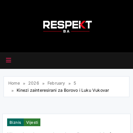
Skip
to
content
RESPEKT.BA
Home
2026
February
5
Kinezi zainteresirani za Borovo i Luku Vukovar
Biznis
Vijesti