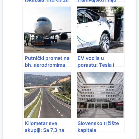
preuzimanje Luka
koja bi povezivala
Vukovar d.o.o.
Laktaše i Banja
Luku
Putnički promet na
EV vozila u
bh. aerodromima
porastu: Tesla i
veći za 10,5 posto
BYD bilježe skok
prodaje u Evropi
Kilometar sve
Slovensko tržište
skuplji: Sa 7,3 na
kapitala
9,7 miliona eura –
najprofitabilnije u