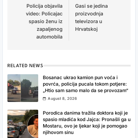
Policija objavila
Gasi se jedina
navigation
video: Policajac
proizvodnja
spasio ženu iz
televizora u
zapaljenog
Hrvatskoj
automobila
RELATED NEWS
Bosanac ukrao kamion pun voća i
povrća, policija pucala tokom potjere:
„Htio sam samo malo da se provozam“
August 8, 2026
Porodica danima tražila doktora koji je
spasio mladića kod Jajca: Pronašli ga u
Mostaru, ovo je ljekar koji je pomogao
njihovom sinu