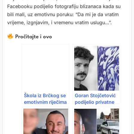
Facebooku podijelio fotografiju blizanaca kada su
bili mali, uz emotivnu poruku: “Da mi je da vratim
vrijeme, izgnjavim, i vremenu vratim uslugu…”.
Pročitajte i ovo
Škola iz Brčkog se
Goran Stojčetović
emotivnim riječima
podijelio privatne
oprostila od
poruke Erdoana
Erdoana
Morankića: Tuga
Morankića: “Bio je
koja ne prolazi
poseban i svoj,