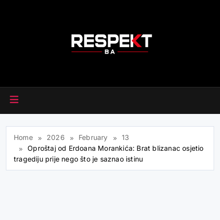
Skip
to
content
RESPEKT.BA
Home
2026
February
13
Oproštaj od Erdoana Morankića: Brat blizanac osjetio
tragediju prije nego što je saznao istinu