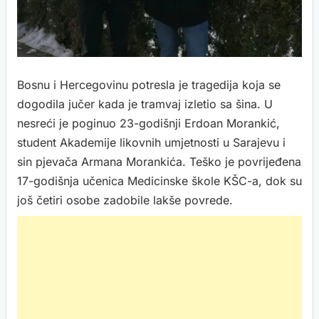
Bosnu i Hercegovinu potresla je tragedija koja se
dogodila jučer kada je tramvaj izletio sa šina. U
nesreći je poginuo 23-godišnji Erdoan Morankić,
student Akademije likovnih umjetnosti u Sarajevu i
sin pjevača Armana Morankića. Teško je povrijeđena
17-godišnja učenica Medicinske škole KŠC-a, dok su
još četiri osobe zadobile lakše povrede.