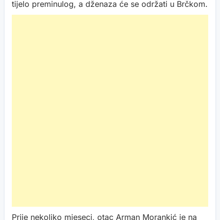
tijelo preminulog, a dženaza će se održati u Brčkom.
Prije nekoliko mjeseci, otac Arman Morankić je na