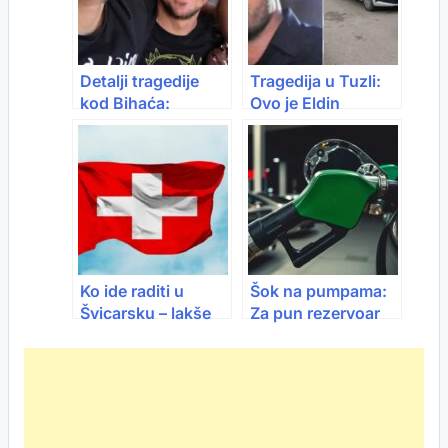
pamtit ćemo
njegovu vedrinu”
Detalji tragedije
Tragedija u Tuzli:
kod Bihaća:
Ovo je Eldin
Poginuo Adis Kapić
Selimović, kojeg je
brat potencijalnog
ubio brat
reprezentativca
Bosne i
Hercegovine
Ko ide raditi u
Šok na pumpama:
Švicarsku – lakše
Za pun rezervoar
nego prije: Nema
dizela sada treba i
više ograničenja
do 50 KM više
nego prije mjesec