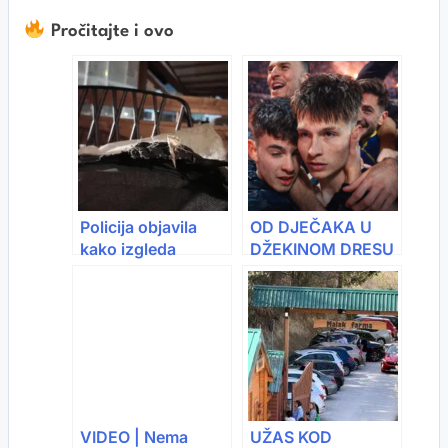
Pročitajte i ovo
Policija objavila
OD DJEČAKA U
kako izgleda
DŽEKINOM DRESU
švicarski bar u
DO HEROJA
kojem je poginulo
NACIJE: UEFA
40-ak ljudi
objavila video koji
je rasplakao region
VIDEO | Nema
UŽAS KOD