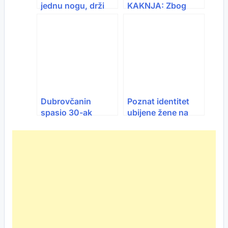
jednu nogu, drži
KAKNJA: Zbog
150 koza i traži
parkinga istukao
treću ženu
ženu, svjedoci
ostali u šoku!
Dubrovčanin
Poznat identitet
spasio 30-ak
ubijene žene na
života, ali
Dobrinji, riječ je o
muškarca iz BiH
Elmi Godinjak-
nije uspio: “Ovaj
Prusac
put je bilo grozno”