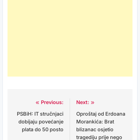
Previous:
Next:
Post
PSBiH: IT stručnjaci
Oproštaj od Erdoana
navigation
dobijaju povećanje
Morankića: Brat
plata do 50 posto
blizanac osjetio
tragediju prije nego