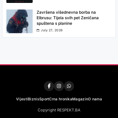
Završena višednevna borba na
Elbrusu: Tijela svih pet Zeničana
spuštena s planine
July 27, 2026
Vijesti
Biznis
Sport
Crna hronika
Magazin
O nama
Copyright RESPEKT.BA