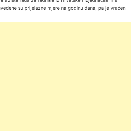
tržište rada za radnike iz Hrvatske i izjednačila ih s
uvedene su prijelazne mjere na godinu dana, pa je vraćen