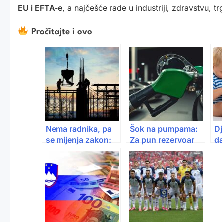
EU i EFTA-e
, a najčešće rade u industriji, zdravstvu, tr
Pročitajte i ovo
Nema radnika, pa
Šok na pumpama:
D
se mijenja zakon:
Za pun rezervoar
da
Stranci lakše do
dizela sada treba i
po
posla, a deficitarna
do 50 KM više
ži
zanimanja bez
nego prije mjesec
ge
provjera