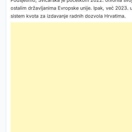
Podsjetimo, Švicarska je početkom 2022. otvorila svoje 
ostalim državljanima Evropske unije. Ipak, već 2023. 
sistem kvota za izdavanje radnih dozvola Hrvatima.