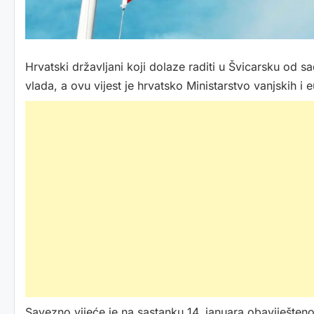
Hrvatski državljani koji dolaze raditi u Švicarsku od s
vlada, a ovu vijest je hrvatsko Ministarstvo vanjskih i
Savezno vijeće je na sastanku 14. januara obaviješten