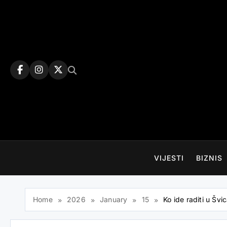
Skip
to
content
VIJESTI
BIZNIS
Home
2026
January
15
Ko ide raditi u Šv