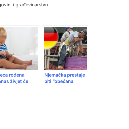
govini i građevinarstvu.
jeca rođena
Njemačka prestaje
nas živjet će
biti “obećana
tpuno drugačiji
zemlja”: Mnogo
vot nego njihove
više odseljenih
neracije prije
nego doseljenih