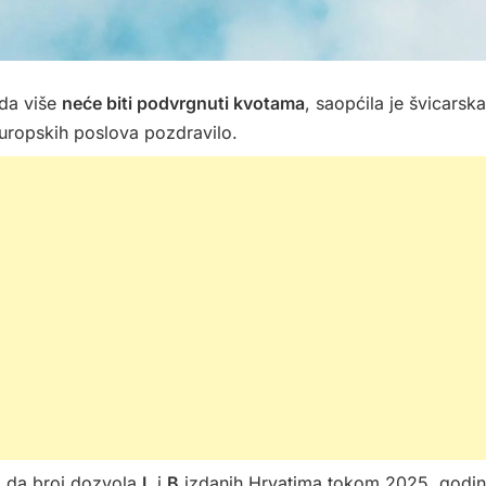
ada više
neće biti podvrgnuti kvotama
, saopćila je švicarska
 europskih poslova pozdravilo.
o da broj dozvola
L
i
B
izdanih Hrvatima tokom 2025. godi