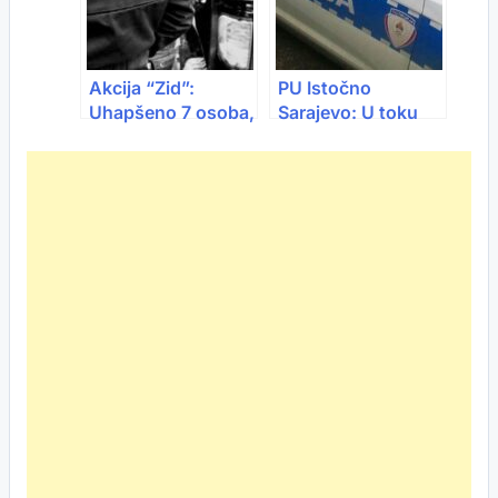
Akcija “Zid”:
PU Istočno
Uhapšeno 7 osoba,
Sarajevo: U toku
zaplijenjeni droga,
uviđaj nakon
oružje i vozila
pronalaska tijela u
vozilu kod Pala