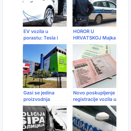
EV vozila u
HOROR U
porastu: Tesla i
HRVATSKOJ Majka
BYD bilježe skok
se bacila sa
prodaje u Evropi
zgrade, u stanu
našli ubijenu kći
(17)
Gasi se jedina
Novo poskupljenje
proizvodnja
registracije vozila u
televizora u
RS-u: Veće
Hrvatskoj
naknade za većinu
kategorija vozila