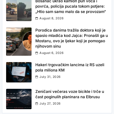
Bosanac ukrao kamion pun voća i
povrća, policija pucala tokom potjere:
„Htio sam samo malo da se provozam“
August 8, 2026
Porodica danima tražila doktora koji je
spasio mladića kod Jajca: Pronašli ga u
Mostaru, ovo je ljekar koji je pomogao
njihovom sinu
August 6, 2026
Hakeri trgovačkim lancima iz RS uzeli
pola miliona KM
July 31, 2026
Zeničani večeras voze bicikle i trče u
čast poginulih planinara na Elbrusu
July 27, 2026