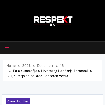
Skip
to
content
RESPEKT.BA
Home
2025
December
16
Pala automafija u Hrvatskoj: Hapšenja i pretresi i u
BiH, sumnja se na krađu desetak vozila
Crna Hronika