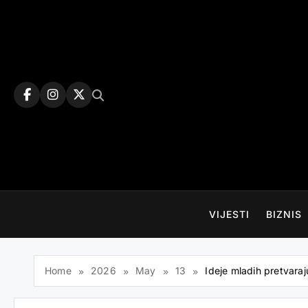
Skip
to
content
VIJESTI
BIZNIS
Home
2026
May
13
Ideje mladih pretvara