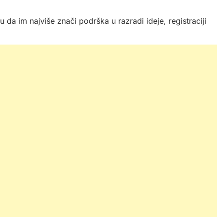
u da im najviše znači podrška u razradi ideje, registraciji