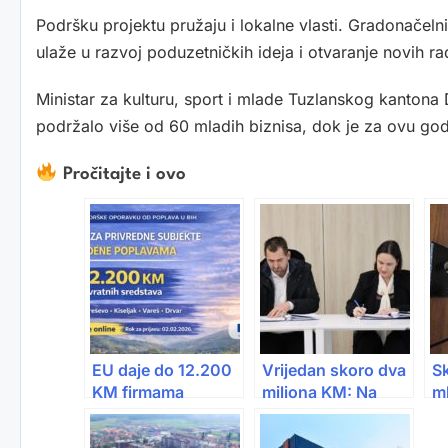
Podršku projektu pružaju i lokalne vlasti. Gradonačel
ulaže u razvoj poduzetničkih ideja i otvaranje novih ra
Ministar za kulturu, sport i mlade Tuzlanskog kantona
podržalo više od 60 mladih biznisa, dok je za ovu go
Pročitajte i ovo
EU daje do 12.200
Vrijedan skoro dva
S
KM firmama
miliona KM: Na
ml
pogođenim
Grbavici niče novi
ro
poplavama: Prijave
dom za mlade
če