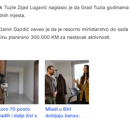
nik Tuzle Zijad Lugavić naglasio je da Grad Tuzla godinama
dnih mjesta.
 Damir Gazdić naveo je da je resorno ministarstvo do sada
dinu planirano 300.000 KM za nastavak aktivnosti.
koro 70 posto
Mladi u BiH
adih i dalje živi s
dobijaju šansu:
diteljima, stan se
Program koji može
ka i po 25 godina
zaustaviti odlazak