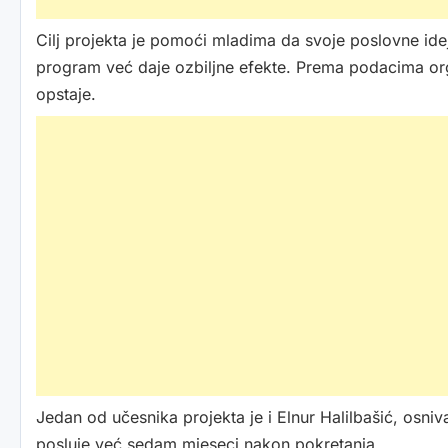
Cilj projekta je pomoći mladima da svoje poslovne idej
program već daje ozbiljne efekte. Prema podacima org
opstaje.
Jedan od učesnika projekta je i Elnur Halilbašić, osniv
posluje već sedam mjeseci nakon pokretanja.