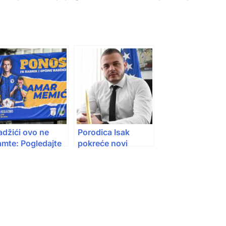
adžići ovo ne
Porodica Isak
amte: Pogledajte
pokreće novi
a su uradili za
biznis: Stižu
mara Memića
automobili više
klase