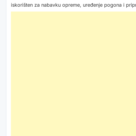
iskorišten za nabavku opreme, uređenje pogona i pri