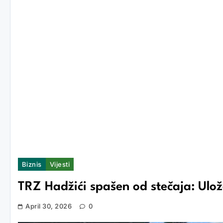
Biznis
Vijesti
TRZ Hadžići spašen od stečaja: Uložen
April 30, 2026
0