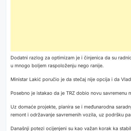
Dodatni razlog za optimizam je i činjenica da su radnic
u mnogo boljem raspoloženju nego ranije.
Ministar Lakić poručio je da stečaj nije opcija i da Vl
Posebno je istakao da je TRZ dobio novu savremenu ma
Uz domaće projekte, planira se i međunarodna saradnja
remont i održavanje savremenih vozila, uz podršku par
Današnji potezi ocijenjeni su kao važan korak ka stabiliz