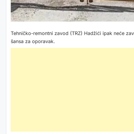
Tehničko-remontni zavod (TRZ) Hadžići ipak neće završ
šansa za oporavak.