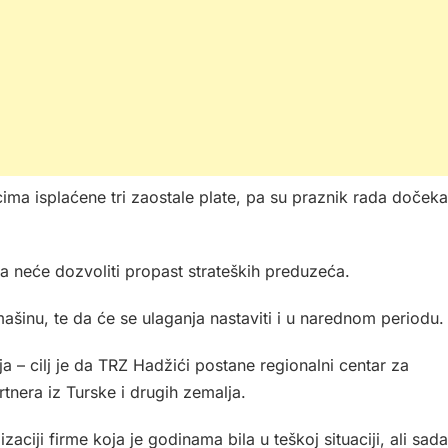
ima isplaćene tri zaostale plate, pa su praznik rada dočeka
ada neće dozvoliti propast strateških preduzeća.
šinu, te da će se ulaganja nastaviti i u narednom periodu.
 – cilj je da TRZ Hadžići postane regionalni centar za
tnera iz Turske i drugih zemalja.
aciji firme koja je godinama bila u teškoj situaciji, ali sada