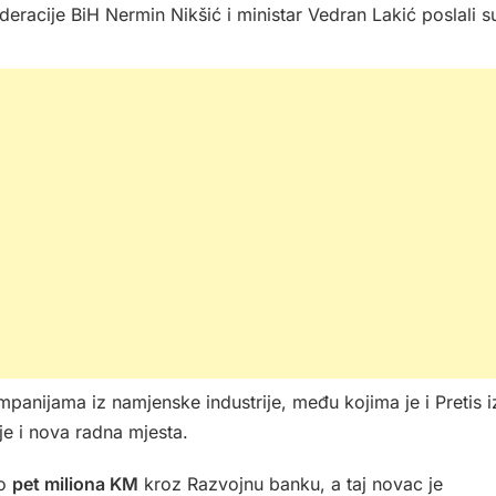
racije BiH Nermin Nikšić i ministar Vedran Lakić poslali s
mpanijama iz namjenske industrije, među kojima je i Pretis i
je i nova radna mjesta.
ko
pet miliona KM
kroz Razvojnu banku, a taj novac je