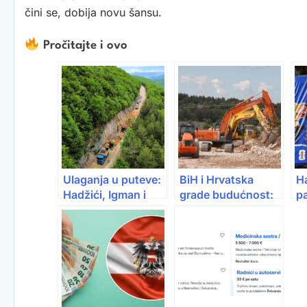
čini se, dobija novu šansu.
Pročitajte i ovo
Ulaganja u puteve:
BiH i Hrvatska
H
Hadžići, Igman i
grade budućnost:
p
Bjelašnica u fokusu
Milioni eura za
št
radova
promet i energetiku
A