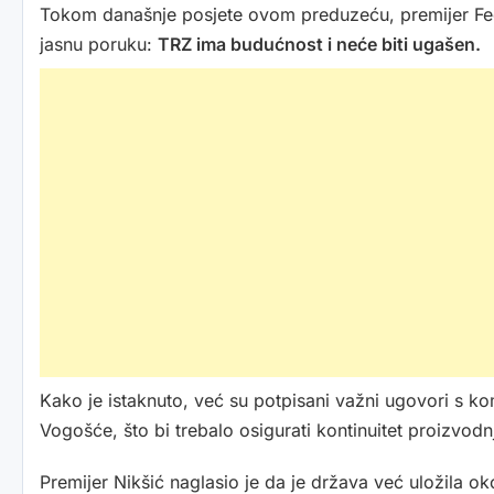
Tokom današnje posjete ovom preduzeću, premijer Fede
jasnu poruku:
TRZ ima budućnost i neće biti ugašen.
Kako je istaknuto, već su potpisani važni ugovori s ko
Vogošće, što bi trebalo osigurati kontinuitet proizvodn
Premijer Nikšić naglasio je da je država već uložila o