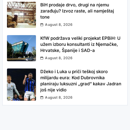
BiH prodaje drvo, drugi na njemu
zarađuju? Izvoz raste, ali namještaj
tone
August 8, 2026
KfW podržava veliki projekat EPBiH: U
užem izboru konsultanti iz Njemačke,
Hrvatske, Španije i SAD-a
August 8, 2026
Džeko i Luka u priči teškoj skoro
milijardu eura: Kod Dubrovnika
planiraju luksuzni „grad“ kakav Jadran
još nije vidio
August 8, 2026