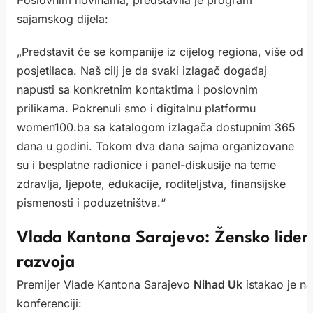
Poslovnim novinama, predstavila je program
sajamskog dijela:
„Predstavit će se kompanije iz cijelog regiona, više od
posjetilaca. Naš cilj je da svaki izlagač događaj
napusti sa konkretnim kontaktima i poslovnim
prilikama. Pokrenuli smo i digitalnu platformu
women100.ba sa katalogom izlagača dostupnim 365
dana u godini. Tokom dva dana sajma organizovane
su i besplatne radionice i panel-diskusije na teme
zdravlja, ljepote, edukacije, roditeljstva, finansijske
pismenosti i poduzetništva.“
Vlada Kantona Sarajevo: Žensko lider
razvoja
Premijer Vlade Kantona Sarajevo
Nihad
Uk
istakao je na
konferenciji: