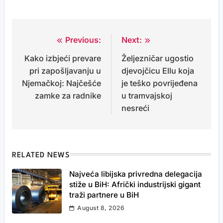
Previous:
Next:
Post
Kako izbjeći prevare
Željezničar ugostio
navigation
pri zapošljavanju u
djevojčicu Ellu koja
Njemačkoj: Najčešće
je teško povrijeđena
zamke za radnike
u tramvajskoj
nesreći
RELATED NEWS
Najveća libijska privredna delegacija
stiže u BiH: Afrički industrijski gigant
traži partnere u BiH
August 8, 2026