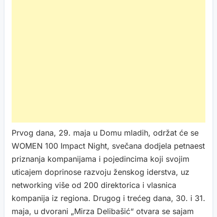
Prvog dana, 29. maja u Domu mladih, održat će se
WOMEN 100 Impact Night, svečana dodjela petnaest
priznanja kompanijama i pojedincima koji svojim
uticajem doprinose razvoju ženskog iderstva, uz
networking više od 200 direktorica i vlasnica
kompanija iz regiona. Drugog i trećeg dana, 30. i 31.
maja, u dvorani „Mirza Delibašić“ otvara se sajam