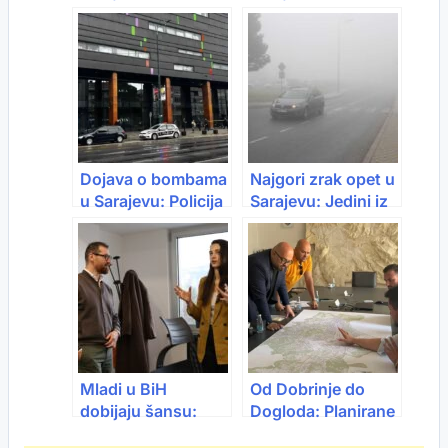
možeš dobiti
poginuo nakon
poticaj do 30.000
pada s krova kuće
KM
Dojava o bombama
Najgori zrak opet u
u Sarajevu: Policija
Sarajevu: Jedini iz
provjerava SCC i
Evrope u neslavnoj
Altu, slijedi
listi
evakuacija
Mladi u BiH
Od Dobrinje do
dobijaju šansu:
Dogloda: Planirane
Program koji može
nove tramvajske