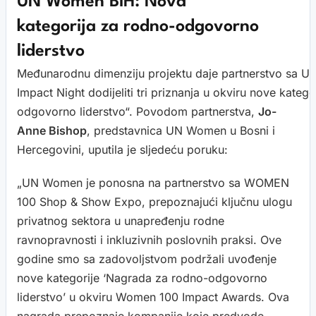
UN Women BiH: Nova
kategorija za rodno-odgovorno
liderstvo
Međunarodnu dimenziju projektu daje partnerstvo sa
Impact Night dodijeliti tri priznanja u okviru nove kate
odgovorno liderstvo“. Povodom partnerstva,
Jo-
Anne Bishop
, predstavnica UN Women u Bosni i
Hercegovini, uputila je sljedeću poruku:
„UN Women je ponosna na partnerstvo sa WOMEN
100 Shop & Show Expo, prepoznajući ključnu ulogu
privatnog sektora u unapređenju rodne
ravnopravnosti i inkluzivnih poslovnih praksi. Ove
godine smo sa zadovoljstvom podržali uvođenje
nove kategorije ‘Nagrada za rodno-odgovorno
liderstvo’ u okviru Women 100 Impact Awards. Ova
nagrada prepoznaje kompanije koje predvode