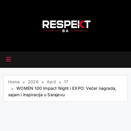
Skip
to
content
RESPEKT.BA
Home
2026
April
17
WOMEN 100 Impact Night i EXPO: Večer nagrada,
sajam i inspiracija u Sarajevu