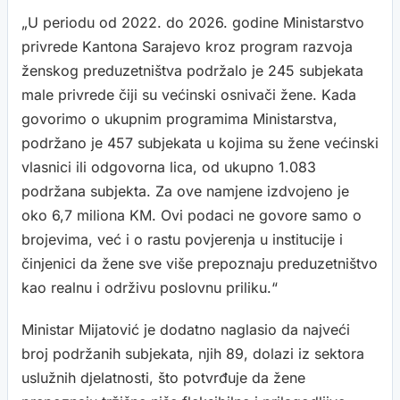
„U periodu od 2022. do 2026. godine Ministarstvo
privrede Kantona Sarajevo kroz program razvoja
ženskog preduzetništva podržalo je 245 subjekata
male privrede čiji su većinski osnivači žene. Kada
govorimo o ukupnim programima Ministarstva,
podržano je 457 subjekata u kojima su žene većinski
vlasnici ili odgovorna lica, od ukupno 1.083
podržana subjekta. Za ove namjene izdvojeno je
oko 6,7 miliona KM. Ovi podaci ne govore samo o
brojevima, već i o rastu povjerenja u institucije i
činjenici da žene sve više prepoznaju preduzetništvo
kao realnu i održivu poslovnu priliku.“
Ministar Mijatović je dodatno naglasio da najveći
broj podržanih subjekata, njih 89, dolazi iz sektora
uslužnih djelatnosti, što potvrđuje da žene