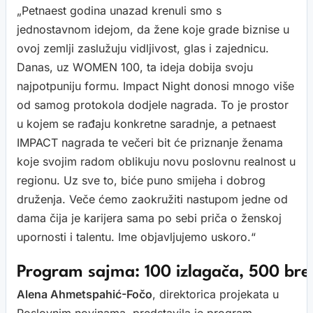
„Petnaest godina unazad krenuli smo s
jednostavnom idejom, da žene koje grade biznise u
ovoj zemlji zaslužuju vidljivost, glas i zajednicu.
Danas, uz WOMEN 100, ta ideja dobija svoju
najpotpuniju formu. Impact Night donosi mnogo više
od samog protokola dodjele nagrada. To je prostor
u kojem se rađaju konkretne saradnje, a petnaest
IMPACT nagrada te večeri bit će priznanje ženama
koje svojim radom oblikuju novu poslovnu realnost u
regionu. Uz sve to, biće puno smijeha i dobrog
druženja. Veče ćemo zaokružiti nastupom jedne od
dama čija je karijera sama po sebi priča o ženskoj
upornosti i talentu. Ime objavljujemo uskoro.“
Program sajma: 100 izlagača, 500 bren
Alena Ahmetspahić-Fočo
, direktorica projekata u