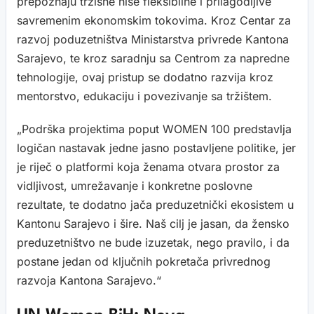
prepoznaju tržišne niše fleksibilne i prilagodljive
savremenim ekonomskim tokovima. Kroz Centar za
razvoj poduzetništva Ministarstva privrede Kantona
Sarajevo, te kroz saradnju sa Centrom za napredne
tehnologije, ovaj pristup se dodatno razvija kroz
mentorstvo, edukaciju i povezivanje sa tržištem.
„Podrška projektima poput WOMEN 100 predstavlja
logičan nastavak jedne jasno postavljene politike, jer
je riječ o platformi koja ženama otvara prostor za
vidljivost, umrežavanje i konkretne poslovne
rezultate, te dodatno jača preduzetnički ekosistem u
Kantonu Sarajevo i šire. Naš cilj je jasan, da žensko
preduzetništvo ne bude izuzetak, nego pravilo, i da
postane jedan od ključnih pokretača privrednog
razvoja Kantona Sarajevo.“