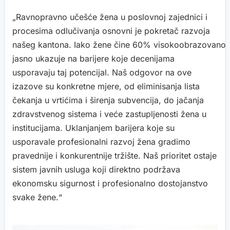
„Ravnopravno učešće žena u poslovnoj zajednici i
procesima odlučivanja osnovni je pokretač razvoja
našeg kantona. Iako žene čine 60% visokoobrazovanog s
jasno ukazuje na barijere koje decenijama
usporavaju taj potencijal. Naš odgovor na ove
izazove su konkretne mjere, od eliminisanja lista
čekanja u vrtićima i širenja subvencija, do jačanja
zdravstvenog sistema i veće zastupljenosti žena u
institucijama. Uklanjanjem barijera koje su
usporavale profesionalni razvoj žena gradimo
pravednije i konkurentnije tržište. Naš prioritet ostaje
sistem javnih usluga koji direktno podržava
ekonomsku sigurnost i profesionalno dostojanstvo
svake žene.“