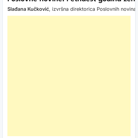
Slađana
Kučković
, izvršna direktorica Poslovnih novina, 