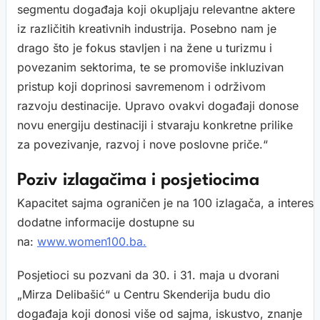
segmentu događaja koji okupljaju relevantne aktere
iz različitih kreativnih industrija. Posebno nam je
drago što je fokus stavljen i na žene u turizmu i
povezanim sektorima, te se promoviše inkluzivan
pristup koji doprinosi savremenom i održivom
razvoju destinacije. Upravo ovakvi događaji donose
novu energiju destinaciji i stvaraju konkretne prilike
za povezivanje, razvoj i nove poslovne priče.“
Poziv izlagačima i posjetiocima
Kapacitet sajma ograničen je na 100 izlagača, a interes i
dodatne informacije dostupne su
na:
www.women100.ba.
Posjetioci su pozvani da 30. i 31. maja u dvorani
„Mirza Delibašić“ u Centru Skenderija budu dio
događaja koji donosi više od sajma, iskustvo, znanje